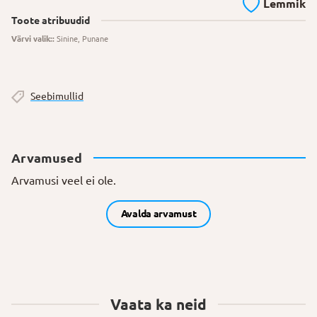
Lemmik
Toote atribuudid
Värvi valik::
Sinine, Punane
Seebimullid
Arvamused
Arvamusi veel ei ole.
Avalda arvamust
Vaata ka neid