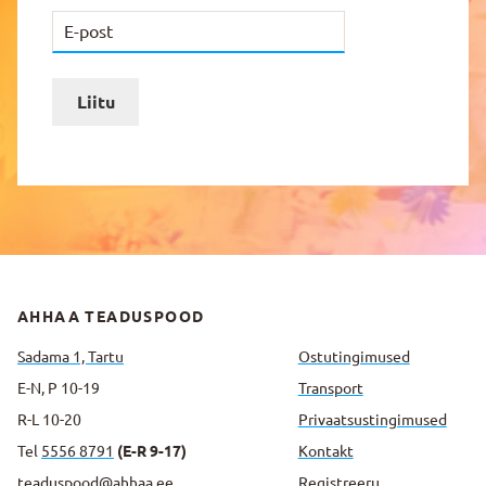
Liitu
AHHAA TEADUSPOOD
Sadama 1, Tartu
Ostutingimused
E-N, P 10-19
Transport
R-L 10-20
Privaatsus­tingimused
Tel
5556 8791
(E-R 9-17)
Kontakt
teaduspood@ahhaa.ee
Registreeru