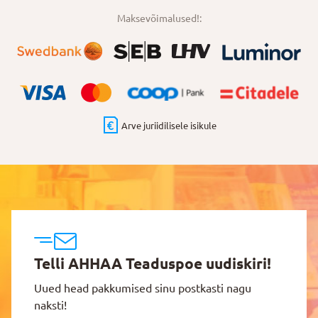
Maksevõimalused!:
Arve juriidilisele isikule
Telli AHHAA Teaduspoe uudiskiri!
Uued head pakkumised sinu postkasti nagu
naksti!