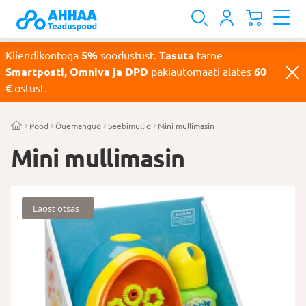
Kliendikontoga
5%
soodustust.
Tasuta
tarne
Smartposti, Omniva ja DPD
pakiautomaati alates
60
€
ostust.
Pood
Õuemängud
Seebimullid
Mini mullimasin
Mini mullimasin
Laost otsas