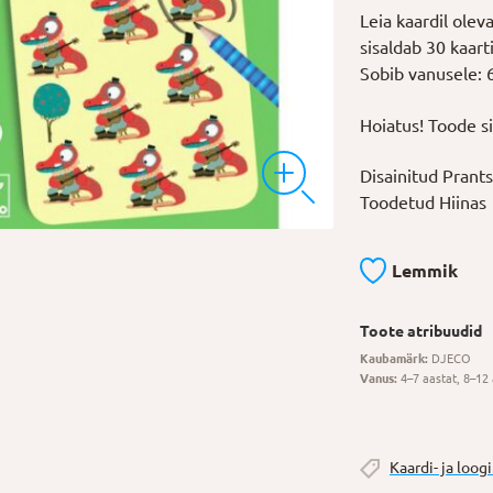
Leia kaardil ole
sisaldab 30 kaarti
Sobib vanusele: 
Hoiatus! Toode sis
Disainitud Prant
Toodetud Hiinas
Lemmik
Toote atribuudid
Kaubamärk:
DJECO
Vanus:
4–7 aastat, 8–12 
Kaardi- ja loo