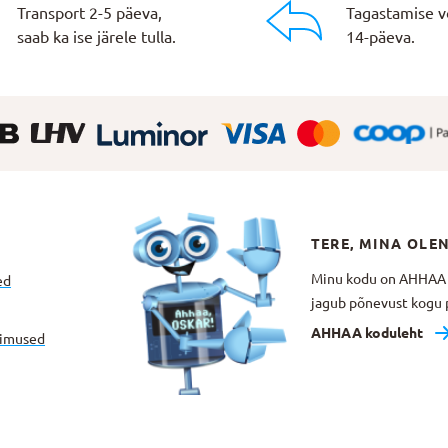
Transport 2-5 päeva,
Tagastamise v
saab ka ise järele tulla.
14-päeva.
TERE, MINA OLE
Minu kodu on AHHAA Te
ed
jagub põnevust kogu p
AHHAA koduleht
gimused