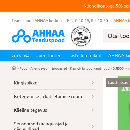
Kliendikontoga
5%
soo
Teaduspood AHHAA keskuses: E-N, P 10-19, R-L 10-20
AHHAA k
Products
search
Uued tooted
Laste lemmikud
AHHAA ki
Leia kiirelt:
Pood
Arendavad mänguasjad
Kaardi- ja loogikamängud
DJECO Mini
Laost otsas
Kingispikker
Isetegemise ja katsetamise rõõm
Käeline tegevus
Sensoorsed mänguasjad ja
näpuvidinad