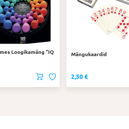
mes Loogikamäng “IQ
Mängukaardid
2,50
€