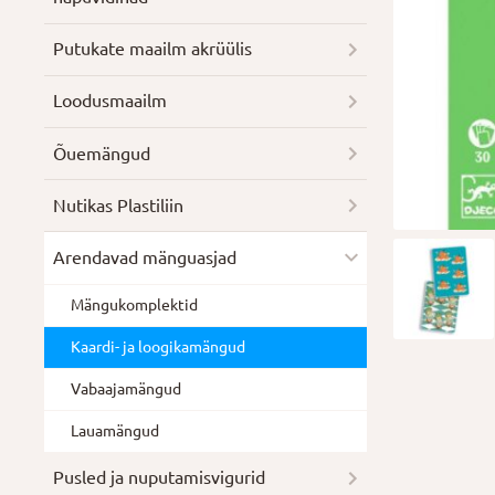
Putukate maailm akrüülis
Loodusmaailm
Õuemängud
Nutikas Plastiliin
Arendavad mänguasjad
Mängukomplektid
Kaardi- ja loogikamängud
Vabaajamängud
Lauamängud
Pusled ja nuputamisvigurid