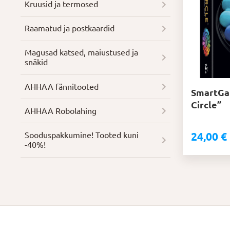
Kruusid ja termosed
Raamatud ja postkaardid
Magusad katsed, maiustused ja
snäkid
AHHAA fännitooted
SmartGa
Circle”
AHHAA Robolahing
Soodus­pakkumine! Tooted kuni
24,00
€
-40%!