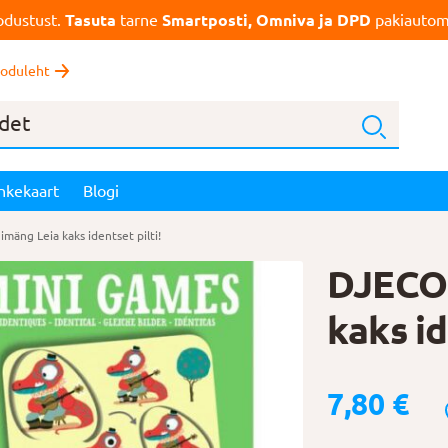
dustust.
Tasuta
tarne
Smartposti, Omniva ja DPD
pakiautoma
oduleht
nkekaart
Blogi
mäng Leia kaks identset pilti!
DJECO 
kaks id
7,80
€