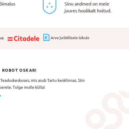
õimalus
Sinu andmed on meie
juures hoolikalt hoitud.
Arve juriidilisele isikule
N ROBOT OSKAR!
aduskeskuses, mis asub Tartu kesklinnas. Siin
erele. Tulge mulle külla!