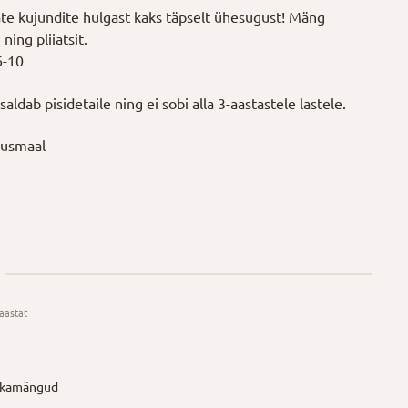
vate kujundite hulgast kaks täpselt ühesugust! Mäng
 ning pliiatsit.
6-10
aldab pisidetaile ning ei sobi alla 3-aastastele lastele.
susmaal
aastat
gikamängud