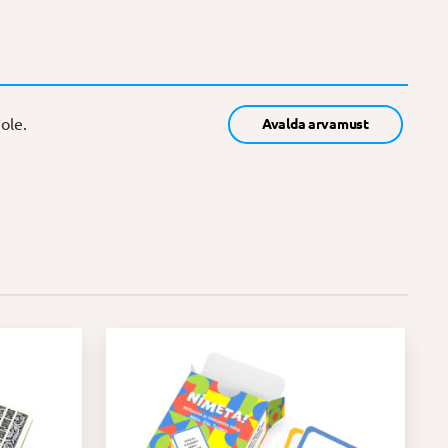
ole.
Avalda arvamust