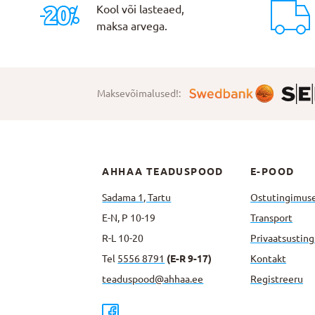
Kool või lasteaed,
maksa arvega.
Maksevõimalused!:
AHHAA TEADUSPOOD
E-POOD
Sadama 1, Tartu
Ostutingimus
E-N, P 10-19
Transport
R-L 10-20
Privaatsus­tin
Tel
5556 8791
(E-R 9-17)
Kontakt
teaduspood@ahhaa.ee
Registreeru