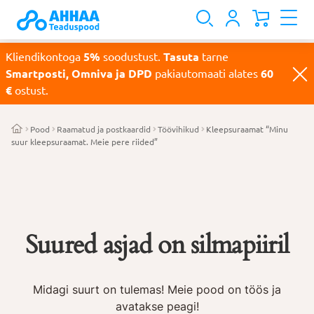
Kliendikontoga
5%
soodustust.
Tasuta
tarne
Smartposti, Omniva ja DPD
pakiautomaati alates
60
€
ostust.
Pood
Raamatud ja postkaardid
Töövihikud
Kleepsuraamat “Minu
suur kleepsuraamat. Meie pere riided”
Suured asjad on silmapiiril
Midagi suurt on tulemas! Meie pood on töös ja
avatakse peagi!