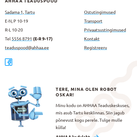
AHHAA TEADUSPOOD
Sadama 1, Tartu
Ostutingimused
E-N, P 10-19
Transport
R-L 10-20
Privaatsus­tingimused
Tel
5556 8791
(E-R 9-17)
Kontakt
teaduspood@ahhaa.ee
Registreeru
TERE, MINA OLEN ROBOT
OSKAR!
Minu kodu on AHHAA Teaduskeskuses,
mis asub Tartu kesklinnas. Siin jagub
põnevust kogu perele. Tulge mulle
külla!
AHHAA koduleht