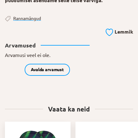
puudumisel asendame selle teise värviga.
Rannamängud
Lemmik
Arvamused
Arvamusi veel ei ole.
Avalda arvamust
Vaata ka neid