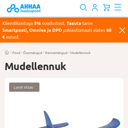
Kliendikontoga
5%
soodustust.
Tasuta
tarne
Smartposti, Omniva ja DPD
pakiautomaati alates
60
€
ostust.
Pood
Õuemängud
Rannamängud
Mudellennuk
Mudellennuk
Laost otsas