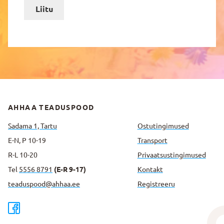
Liitu
AHHAA TEADUSPOOD
Sadama 1, Tartu
Ostutingimused
E-N, P 10-19
Transport
R-L 10-20
Privaatsus­tingimused
Tel
5556 8791
(E-R 9-17)
Kontakt
teaduspood@ahhaa.ee
Registreeru