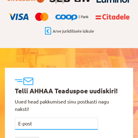
Arve juriidilisele isikule
Telli AHHAA Teaduspoe uudiskiri!
Uued head pakkumised sinu postkasti nagu
naksti!