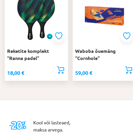
Reketite komplekt
Waboba õuemäng
“Ranna padel”
“Cornhole”
18,00
€
59,00
€
Kool või lasteaed,
maksa arvega.