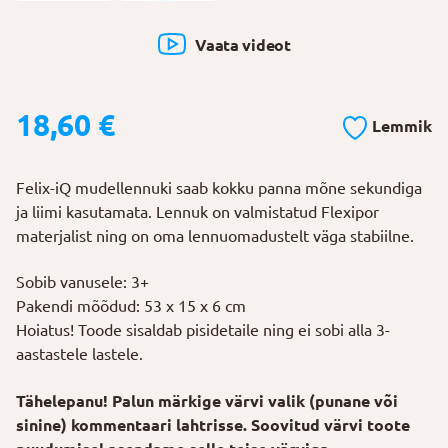
Vaata videot
18,60
€
Lemmik
Felix-iQ mudellennuki saab kokku panna mõne sekundiga
ja liimi kasutamata. Lennuk on valmistatud Flexipor
materjalist ning on oma lennuomadustelt väga stabiilne.
Sobib vanusele: 3+
Pakendi mõõdud: 53 x 15 x 6 cm
Hoiatus! Toode sisaldab pisidetaile ning ei sobi alla 3-
aastastele lastele.
Tähelepanu! Palun märkige värvi valik (punane või
sinine) kommentaari lahtrisse. Soovitud värvi toote