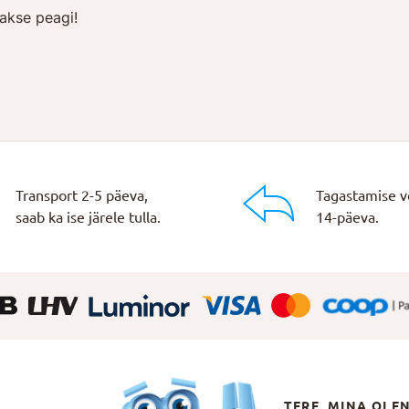
akse peagi!
Transport 2-5 päeva,
Tagastamise v
saab ka ise järele tulla.
14-päeva.
TERE, MINA OLE