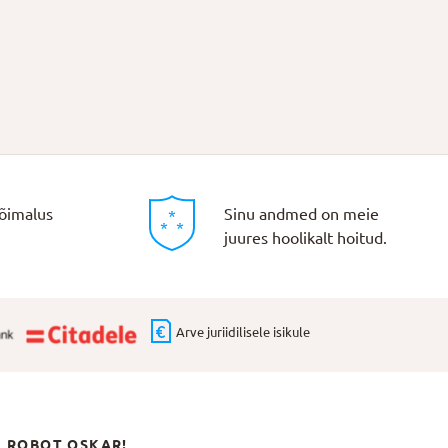
õimalus
Sinu andmed on meie
juures hoolikalt hoitud.
Arve juriidilisele isikule
N ROBOT OSKAR!