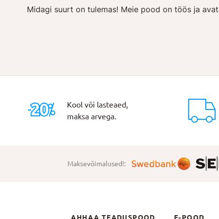
Midagi suurt on tulemas! Meie pood on töös ja avat
Kool või lasteaed,
maksa arvega.
Maksevõimalused!:
AHHAA TEADUSPOOD
E-POOD