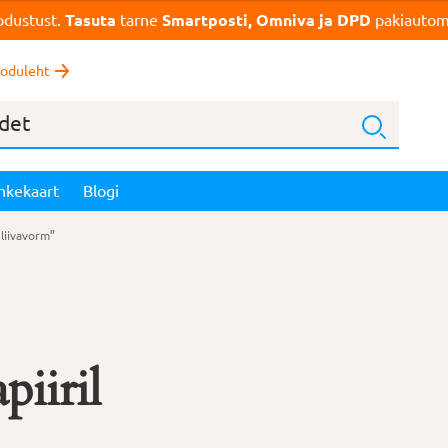
dustust.
Tasuta
tarne
Smartposti, Omniva ja DPD
pakiautoma
oduleht
nkekaart
Blogi
liivavorm”
piiril