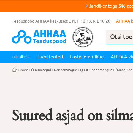
Kliendikontoga
5%
soo
Teaduspood AHHAA keskuses: E-N, P 10-19, R-L 10-20
AHHAA k
Products
search
Uued tooted
Laste lemmikud
AHHAA ki
Leia kiirelt:
Pood
Õuemängud
Rannamängud
Quut Rannamänguasi “Maagiline 
Suured asjad on silma