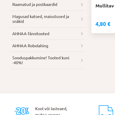
Raamatud ja postkaardid
Mullitav
Magusad katsed, maiustused ja
snäkid
4,80
€
AHHAA fännitooted
AHHAA Robolahing
Soodus­pakkumine! Tooted kuni
-40%!
Kool või lasteaed,
maksa arvega.