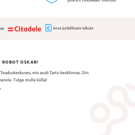
Arve juriidilisele isikule
N ROBOT OSKAR!
aduskeskuses, mis asub Tartu kesklinnas. Siin
erele. Tulge mulle külla!