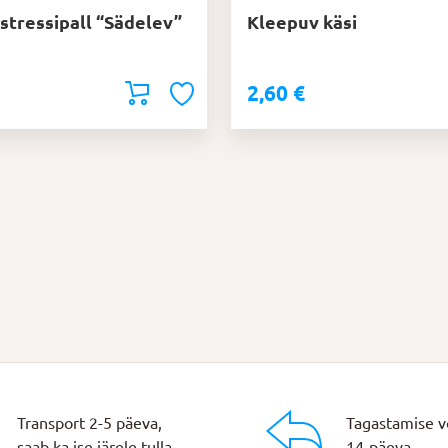
 stressipall “Sädelev”
Kleepuv käsi
2,60
€
Transport 2-5 päeva,
Tagastamise v
saab ka ise järele tulla.
14-päeva.