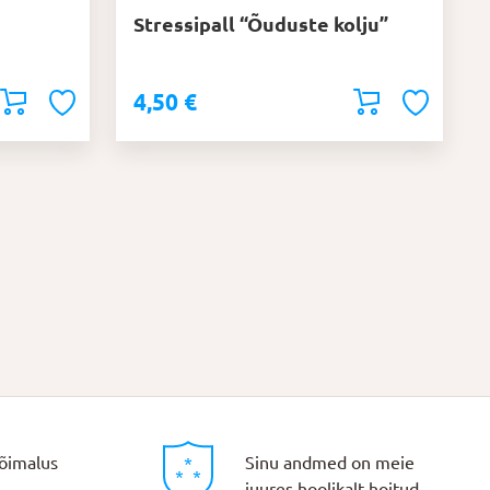
Stressipall “Õuduste kolju”
4,50
€
õimalus
Sinu andmed on meie
juures hoolikalt hoitud.