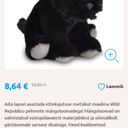
Algne
Praegune
8,64
€
10,80
€
Lemmik
hind
hind
oli:
on:
Aita lapsel avastada ettekujutuse metsikut maailma Wild
10,80 €.
8,64 €.
Republicu pehmete mänguloomadega! Mänguloomad on
valmistatud vastupidavatest materjalidest ja võimalikult
pärisloomale sarnase disainiga. Need kvaliteetsed