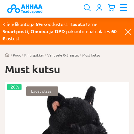
Kliendikontoga
5%
soodustust.
Tasuta
tarne
Smartposti, Omniva ja DPD
pakiautomaati alates
60
€
ostust.
Pood
Kingispikker
Vanusele 0-3 aastat
Must kutsu
Must kutsu
-20%
Laost otsas