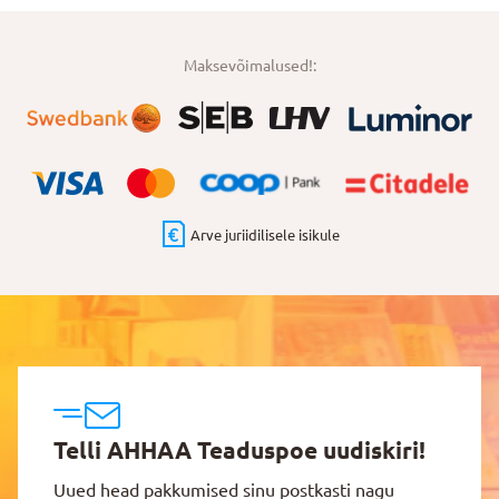
Maksevõimalused!:
Arve juriidilisele isikule
Telli AHHAA Teaduspoe uudiskiri!
Uued head pakkumised sinu postkasti nagu