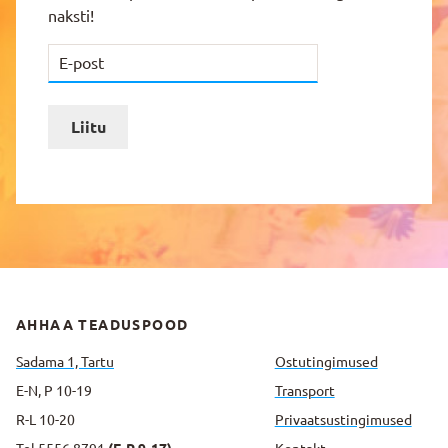
naksti!
Liitu
AHHAA TEADUSPOOD
Sadama 1, Tartu
Ostutingimused
E-N, P 10-19
Transport
R-L 10-20
Privaatsus­tingimused