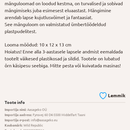
mänguloomad on loodud kestma, on turvalised ja sobivad
mängimiseks juba esimesest eluaastast. Mängimine
arendab lapse kujutlusvõimet ja fantaasiat.
See mänguloom on valmistatud ümbertöödeldud
plastpudelitest.
Looma mõõdud: 10 x 12 x 13 cm
Hoiatus! Enne alla 3-aastasele lapsele andmist eemaldada
tootelt väikesed plastikosad ja sildid. Tootele on lubatud
õrn käsipesu seebiga. Mitte pesta või kuivatada masinas!
Lemmik
Toote info
Importija nimi:
Aasageko OÜ
Importija aadress:
Fynsvej 60 DK-5500 Middelfart Taani
Importija e-post:
info@aasageko.eu
Kaubamärk:
Wild Republic