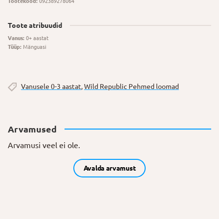
Tootekood:
092389278064
Toote atribuudid
Vanus:
0+ aastat
Tüüp:
Mänguasi
Vanusele 0-3 aastat
,
Wild Republic Pehmed loomad
Arvamused
Arvamusi veel ei ole.
Avalda arvamust