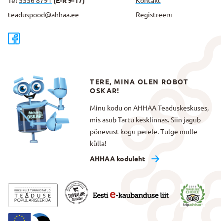
Tel
5556 8791
(E-R 9-17)
Kontakt
teaduspood@ahhaa.ee
Registreeru
TERE, MINA OLEN ROBOT
OSKAR!
Minu kodu on AHHAA Teaduskeskuses,
mis asub Tartu kesklinnas. Siin jagub
põnevust kogu perele. Tulge mulle
külla!
AHHAA koduleht