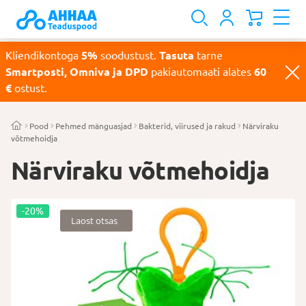
Kliendikontoga
5%
soodustust.
Tasuta
tarne
Smartposti, Omniva ja DPD
pakiautomaati alates
60
€
ostust.
Pood
Pehmed mänguasjad
Bakterid, viirused ja rakud
Närviraku
võtmehoidja
Närviraku võtmehoidja
-20%
Laost otsas