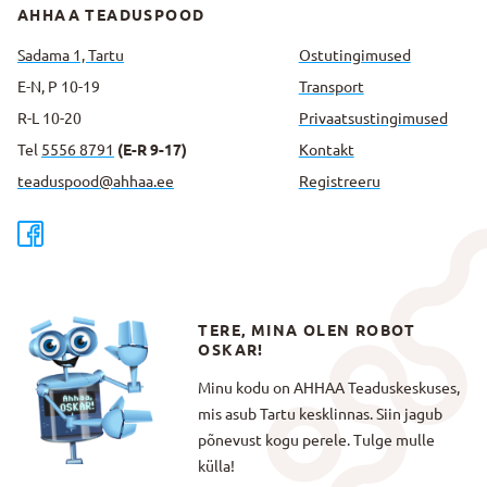
AHHAA TEADUSPOOD
Sadama 1, Tartu
Ostutingimused
E-N, P 10-19
Transport
R-L 10-20
Privaatsus­tingimused
Tel
5556 8791
(E-R 9-17)
Kontakt
teaduspood@ahhaa.ee
Registreeru
TERE, MINA OLEN ROBOT
OSKAR!
Minu kodu on AHHAA Teaduskeskuses,
mis asub Tartu kesklinnas. Siin jagub
põnevust kogu perele. Tulge mulle
külla!