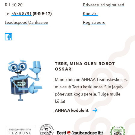
R-L 10-20
Privaatsus­tingimused
Tel
5556 8791
(E-R 9-17)
Kontakt
teaduspood@ahhaa.ee
Registreeru
TERE, MINA OLEN ROBOT
OSKAR!
Minu kodu on AHHAA Teaduskeskuses,
mis asub Tartu kesklinnas. Siin jagub
põnevust kogu perele. Tulge mulle
külla!
AHHAA koduleht