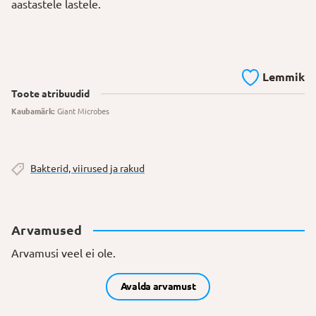
aastastele lastele.
Lemmik
Toote atribuudid
Kaubamärk:
Giant Microbes
Bakterid, viirused ja rakud
Arvamused
Arvamusi veel ei ole.
Avalda arvamust