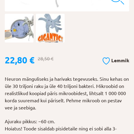
Algne
Praegune
22,80
€
28,50
€
Lemmik
hind
hind
oli:
on:
Neuron mänguliseks ja harivaks tegevuseks. Sinu kehas on
28,50 €.
22,80 €.
üle 30 triljoni raku ja üle 40 triljoni bakteri. Mikroobid on
realistlikud koopiad päris mikroobidest, lihtsalt 1 000 000
korda suuremad kui päriselt. Pehme mikroob on pestav
vee ja seebiga.
Ajuraku pikkus: ~60 cm.
Hoiatus! Toode sisaldab pisidetaile ning ei sobi alla 3-