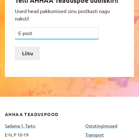
Telli AHHAA Teaduspoe uudiskiri!
Uued head pakkumised sinu postkasti nagu
naksti!
Liitu
AHHAA TEADUSPOOD
Sadama 1, Tartu
Ostutingimused
E-N, P 10-19
Transport