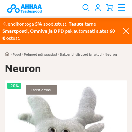
Kliendikontoga
5%
soodustust.
Tasuta
tarne
Smartposti, Omniva ja DPD
pakiautomaati alates
60
€
ostust.
Pood
Pehmed mänguasjad
Bakterid, viirused ja rakud
Neuron
Neuron
-20%
Laost otsas