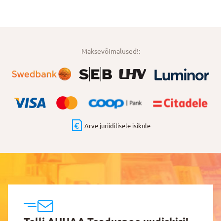
Maksevõimalused!:
Arve juriidilisele isikule