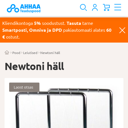
Kliendikontoga
5%
soodustust.
Tasuta
tarne
Smartposti, Omniva ja DPD
pakiautomaati alates
60
€
ostust.
Pood
Leiutised
Newtoni häll
Newtoni häll
Laost otsas