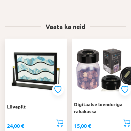
Vaata ka neid
Digitaalse loenduriga
Liivapilt
rahakassa
24,00
€
15,00
€