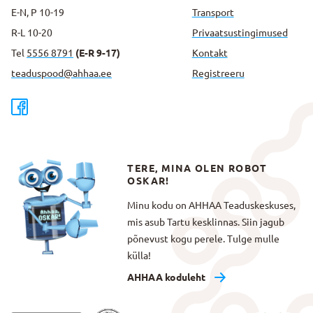
E-N, P 10-19
Transport
R-L 10-20
Privaatsus­tingimused
Tel
5556 8791
(E-R 9-17)
Kontakt
teaduspood@ahhaa.ee
Registreeru
TERE, MINA OLEN ROBOT
OSKAR!
Minu kodu on AHHAA Teaduskeskuses,
mis asub Tartu kesklinnas. Siin jagub
põnevust kogu perele. Tulge mulle
külla!
AHHAA koduleht