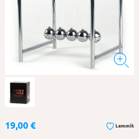
19,00
€
Lemmik