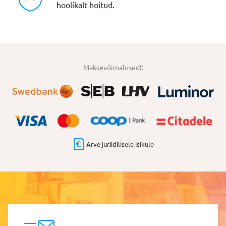
hoolikalt hoitud.
Maksevõimalused!:
Arve juriidilisele isikule