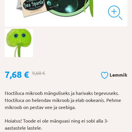
Algne
Praegune
7,68
€
9,60
€
Lemmik
hind
hind
oli:
on:
Noctiluca mikroob mänguliseks ja harivaks tegevuseks.
9,60 €.
7,68 €.
Noctiluca on helendav mikroob ja elab ookeanis. Pehme
mikroob on pestav vee ja seebiga.
Hoiatus! Toode ei ole mänguasi ning ei sobi alla 3-
aastastele lastele.