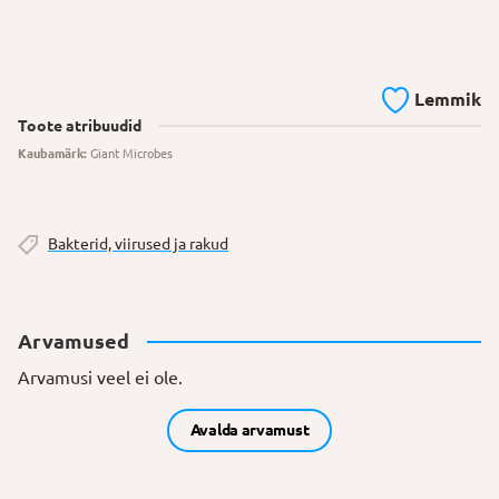
Lemmik
Toote atribuudid
Kaubamärk:
Giant Microbes
Bakterid, viirused ja rakud
Arvamused
Arvamusi veel ei ole.
Avalda arvamust