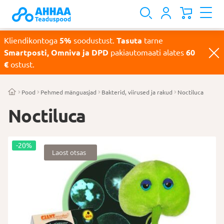
Kliendikontoga
5%
soodustust.
Tasuta
tarne
Smartposti, Omniva ja DPD
pakiautomaati alates
60
€
ostust.
Pood
Pehmed mänguasjad
Bakterid, viirused ja rakud
Noctiluca
Noctiluca
-20%
Laost otsas