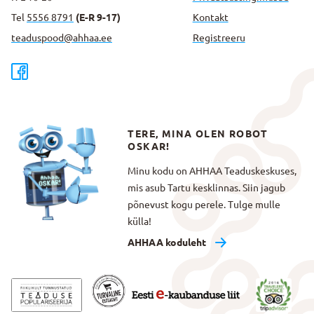
Tel
5556 8791
(E-R 9-17)
Kontakt
teaduspood@ahhaa.ee
Registreeru
TERE, MINA OLEN ROBOT
OSKAR!
Minu kodu on AHHAA Teaduskeskuses,
mis asub Tartu kesklinnas. Siin jagub
põnevust kogu perele. Tulge mulle
külla!
AHHAA koduleht