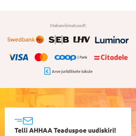
Maksevõimalused!:
Arve juriidilisele isikule
Telli AHHAA Teaduspoe uudiskiri!