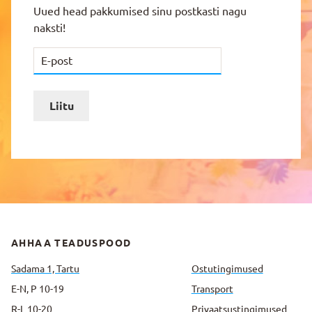
Uued head pakkumised sinu postkasti nagu
naksti!
Liitu
AHHAA TEADUSPOOD
Sadama 1, Tartu
Ostutingimused
E-N, P 10-19
Transport
R-L 10-20
Privaatsus­tingimused