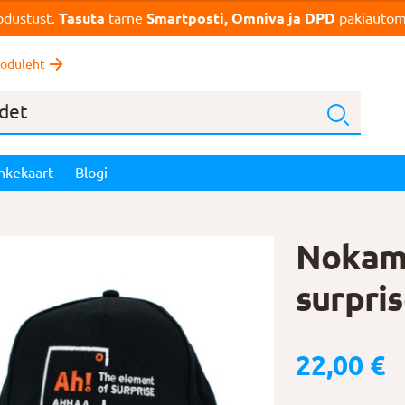
dustust.
Tasuta
tarne
Smartposti, Omniva ja DPD
pakiautoma
oduleht
nkekaart
Blogi
Nokamü
surpri
22,00
€