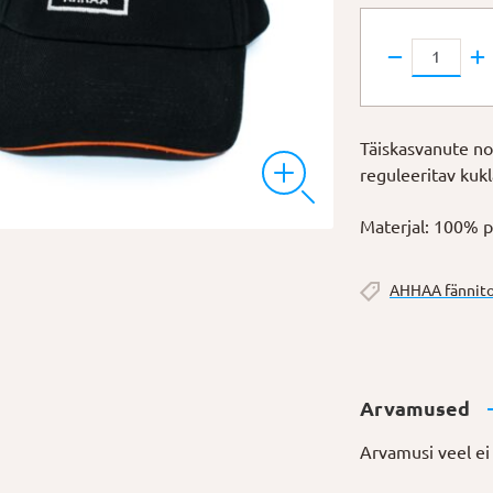
Nokamüts
"Element
of
surprise"
Täiskasvanute no
kogus
reguleeritav kukl
Materjal: 100% p
AHHAA fännit
Arvamused
Arvamusi veel ei 