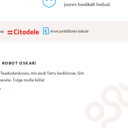
juures hoolikalt hoitud.
Arve juriidilisele isikule
N ROBOT OSKAR!
aduskeskuses, mis asub Tartu kesklinnas. Siin
erele. Tulge mulle külla!