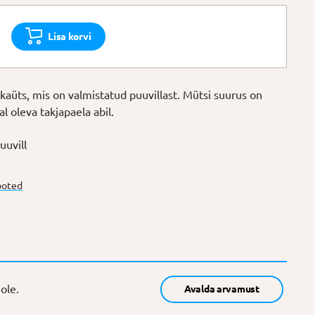
Lisa korvi
kaüts, mis on valmistatud puuvillast. Mütsi suurus on
al oleva takjapaela abil.
uuvill
ooted
ole.
Avalda arvamust