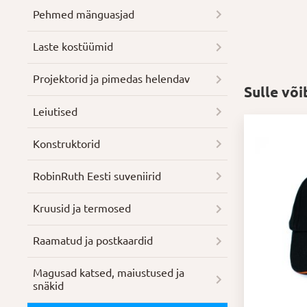
Pehmed mänguasjad
Laste kostüümid
Projektorid ja pimedas helendav
Sulle võ
Leiutised
Konstruktorid
RobinRuth Eesti suveniirid
Kruusid ja termosed
Raamatud ja postkaardid
Magusad katsed, maiustused ja
snäkid