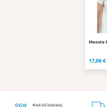
saab
teha
tootelehel.
Meeste t
17,00
€
Kool või lasteaed,