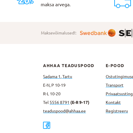
maksa arvega.
Maksevõimalused!:
AHHAA TEADUSPOOD
E-POOD
Sadama 1, Tartu
Ostutingimus
E-N, P 10-19
Transport
R-L 10-20
Privaatsus­tin
Tel
5556 8791
(E-R 9-17)
Kontakt
teaduspood@ahhaa.ee
Registreeru