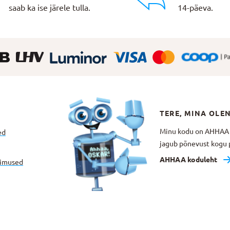
saab ka ise järele tulla.
14-päeva.
TERE, MINA OLE
Minu kodu on AHHAA Te
ed
jagub põnevust kogu p
AHHAA koduleht
gimused