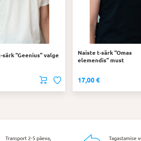
saab
teha
tootelehel.
Naiste t-särk “Omas
-särk “Geenius” valge
elemendis” must
17,00
€
Transport 2-5 päeva,
Tagastamise v