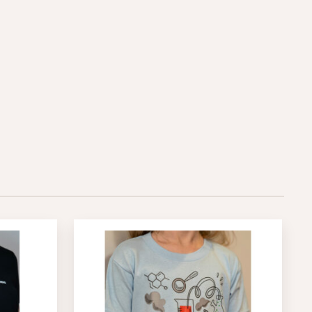
Sellel
tootel
on
mitu
varianti.
Valikuid