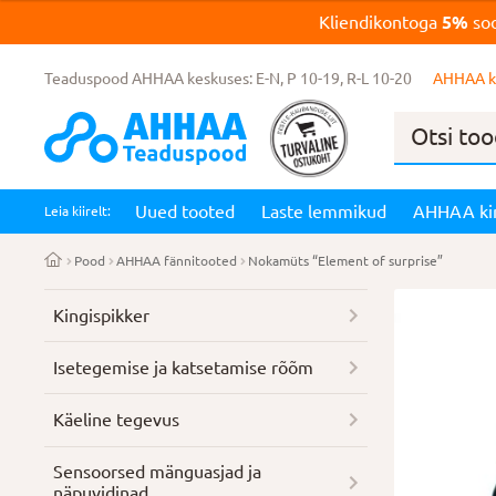
Kliendikontoga
5%
soo
Teaduspood AHHAA keskuses: E-N, P 10-19, R-L 10-20
AHHAA k
Products
search
Uued tooted
Laste lemmikud
AHHAA ki
Leia kiirelt:
Pood
AHHAA fännitooted
Nokamüts “Element of surprise”
Kingispikker
Isetegemise ja katsetamise rõõm
Käeline tegevus
Sensoorsed mänguasjad ja
näpuvidinad