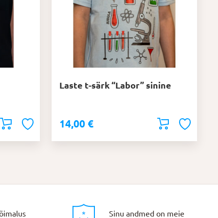
saab
teha
tootelehel.
Laste t-särk “Labor” sinine
14,00
€
õimalus
Sinu andmed on meie