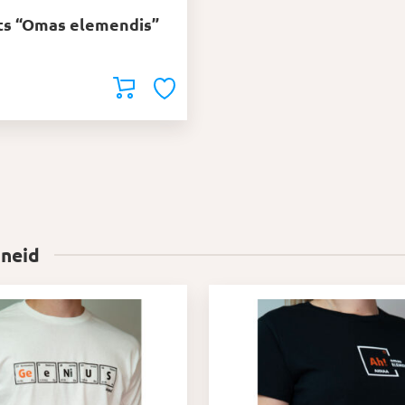
s “Omas elemendis”
 neid
Sellel
tootel
on
mitu
varianti.
Valikuid