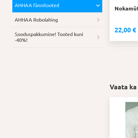
AHHAA fännitooted
Nokamüt
AHHAA Robolahing
22,00
€
Soodus­pakkumine! Tooted kuni
-40%!
Vaata ka
Sellel
tootel
on
mitu
varianti.
Valikuid