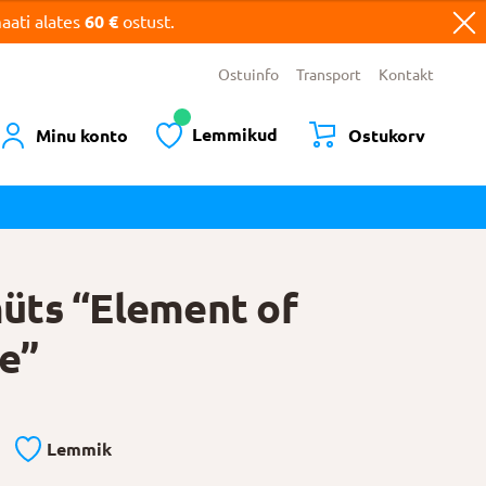
ati alates
60 €
ostust.
Ostuinfo
Transport
Kontakt
Lemmikud
Minu konto
Ostukorv
ts “Element of
se”
Lemmik