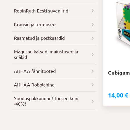
RobinRuth Eesti suveniirid
Kruusid ja termosed
Raamatud ja postkaardid
Magusad katsed, maiustused ja
snäkid
AHHAA fännitooted
Cubigam
AHHAA Robolahing
14,00
€
Soodus­pakkumine! Tooted kuni
-40%!