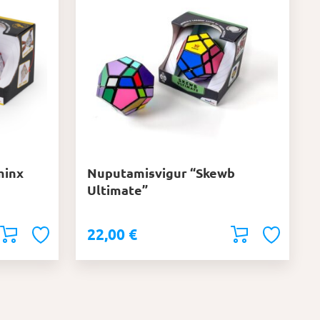
minx
Nuputamisvigur “Skewb
Ultimate”
22,00
€