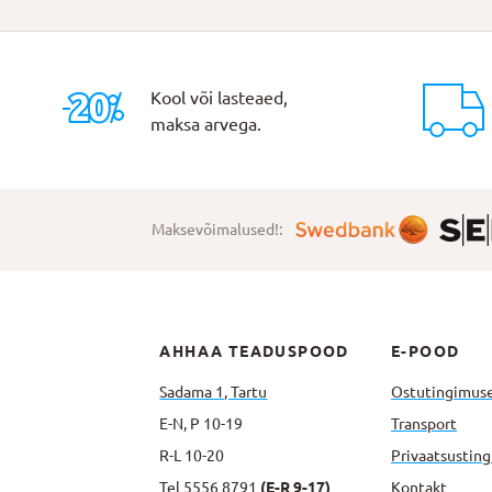
Kool või lasteaed,
maksa arvega.
Maksevõimalused!:
AHHAA TEADUSPOOD
E-POOD
Sadama 1, Tartu
Ostutingimus
E-N, P 10-19
Transport
R-L 10-20
Privaatsus­tin
Tel
5556 8791
(E-R 9-17)
Kontakt