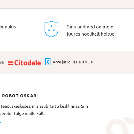
õimalus
Sinu andmed on meie
juures hoolikalt hoitud.
Arve juriidilisele isikule
N ROBOT OSKAR!
aduskeskuses, mis asub Tartu kesklinnas. Siin
erele. Tulge mulle külla!