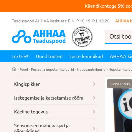
Kliendikontoga
5%
soo
Teaduspood AHHAA keskuses: E-N, P 10-19, R-L 10-20
AHHAA k
Products
search
Uued tooted
Laste lemmikud
AHHAA ki
Leia kiirelt:
Pood
Pusled ja nuputamisvigurid
Nuputamisvigurid
Nuputamisvigu
Laost otsas
Kingispikker
Isetegemise ja katsetamise rõõm
Käeline tegevus
Sensoorsed mänguasjad ja
näpuvidinad