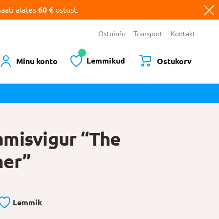
ati alates
60 €
ostust.
Ostuinfo
Transport
Kontakt
Lemmikud
Minu konto
Ostukorv
misvigur “The
mer”
Lemmik