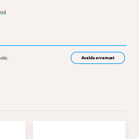
rid
ole.
Avalda arvamust