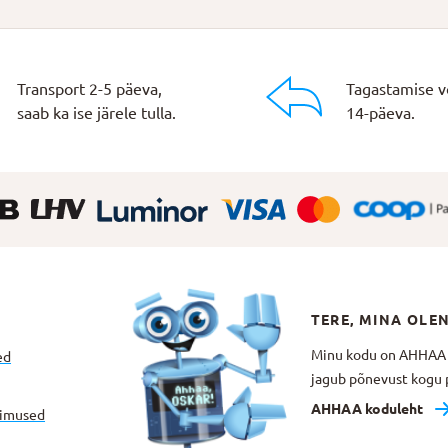
Transport 2-5 päeva,
Tagastamise v
saab ka ise järele tulla.
14-päeva.
TERE, MINA OLE
Minu kodu on AHHAA Te
ed
jagub põnevust kogu p
AHHAA koduleht
gimused