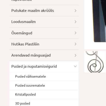
Putukate maailm akrüülis
Loodusmaailm
Õuemängud
Nutikas Plastiliin
Arendavad mänguasjad
Pusled ja nuputamisvigurid
Pusled väiksematele
Pusled suurematele
Kristallpusled
3D pusled