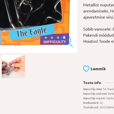
Metallist nuputa
arendamiseks. N
ajaveetmise viisi.
Sobib vanusele: 
Pakendi mõõdud: 
Hoiatus! Toode ei
Lemmik
Toote info
Importija nimi:
SA Tead
Importija aadress:
Sada
Importija e-post:
teadu
Kaubamärk:
IQ
Tootekood:
501576606