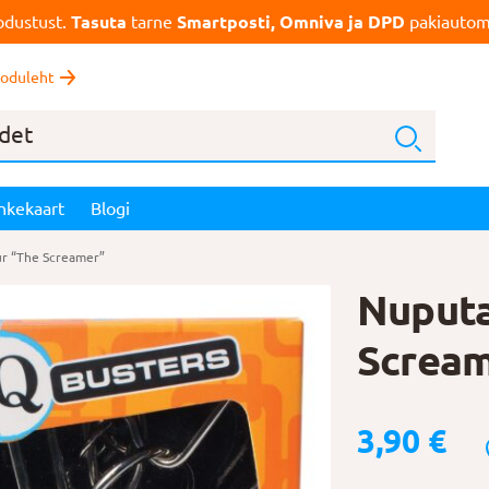
dustust.
Tasuta
tarne
Smartposti, Omniva ja DPD
pakiautoma
oduleht
nkekaart
Blogi
r “The Screamer”
Nuputa
Screa
3,90
€