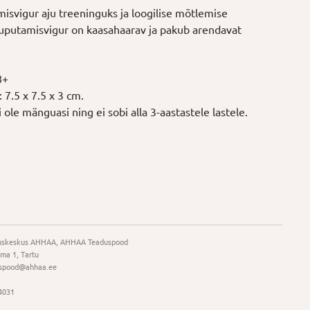
misvigur aju treeninguks ja loogilise mõtlemise
uputamisvigur on kaasahaarav ja pakub arendavat
8+
7.5 x 7.5 x 3 cm.
 ole mänguasi ning ei sobi alla 3-aastastele lastele.
uskeskus AHHAA, AHHAA Teaduspood
ma 1, Tartu
spood@ahhaa.ee
4031