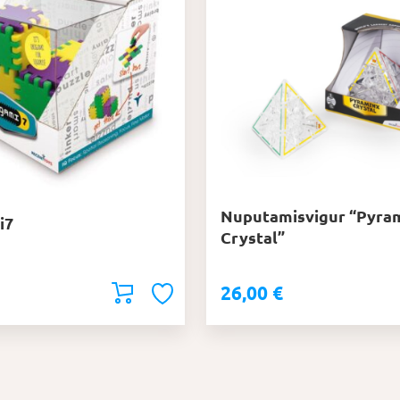
Nuputamisvigur “Pyra
i7
Crystal”
26,00
€