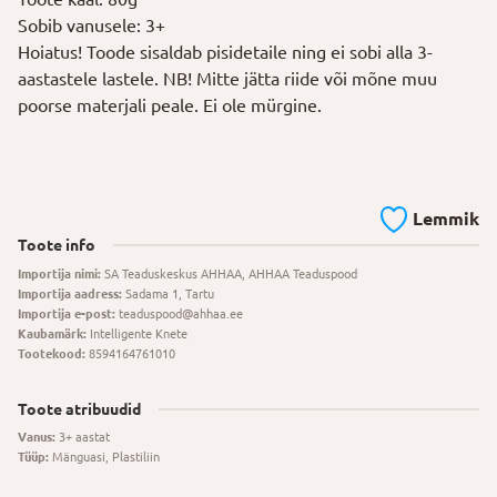
Sobib vanusele: 3+
Hoiatus! Toode sisaldab pisidetaile ning ei sobi alla 3-
aastastele lastele. NB! Mitte jätta riide või mõne muu
poorse materjali peale. Ei ole mürgine.
Lemmik
Toote info
Importija nimi:
SA Teaduskeskus AHHAA, AHHAA Teaduspood
Importija aadress:
Sadama 1, Tartu
Importija e-post:
teaduspood@ahhaa.ee
Kaubamärk:
Intelligente Knete
Tootekood:
8594164761010
Toote atribuudid
Vanus:
3+ aastat
Tüüp:
Mänguasi, Plastiliin