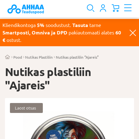
Kliendikontoga
5%
soodustust.
Tasuta
tarne
Smartposti, Omniva ja DPD
pakiautomaati alates
60
€
ostust.
Pood
Nutikas Plastiliin
Nutikas plastiliin “Ajareis”
Nutikas plastiliin
"Ajareis"
Laost otsas