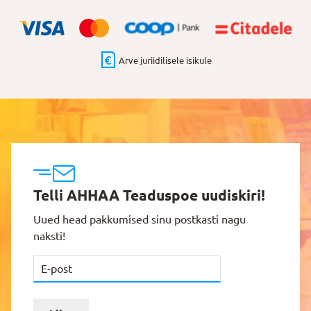
Arve juriidilisele isikule
Telli AHHAA Teaduspoe uudiskiri!
Uued head pakkumised sinu postkasti nagu
naksti!