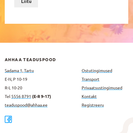
Liitu
AHHAA TEADUSPOOD
Sadama 1, Tartu
Ostutingimused
E-N, P 10-19
Transport
R-L 10-20
Privaatsus­tingimused
Tel
5556 8791
(E-R 9-17)
Kontakt
teaduspood@ahhaa.ee
Registreeru