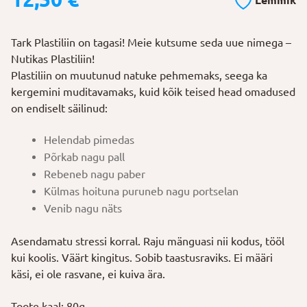
Lemmik
Tark Plastiliin on tagasi! Meie kutsume seda uue nimega –
Nutikas Plastiliin!
Plastiliin on muutunud natuke pehmemaks, seega ka
kergemini muditavamaks, kuid kõik teised head omadused
on endiselt säilinud:
Helendab pimedas
Põrkab nagu pall
Rebeneb nagu paber
Külmas hoituna puruneb nagu portselan
Venib nagu näts
Asendamatu stressi korral. Raju mänguasi nii kodus, tööl
kui koolis. Väärt kingitus. Sobib taastusraviks. Ei määri
käsi, ei ole rasvane, ei kuiva ära.
Toote kaal: 80g