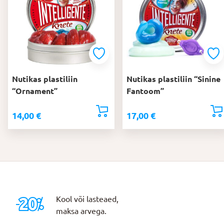
Nutikas plastiliin
Nutikas plastiliin “Sinine
“Ornament”
Fantoom”
14,00
€
17,00
€
Kool või lasteaed,
maksa arvega.