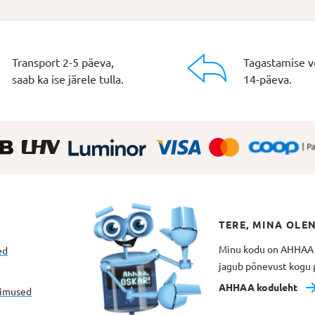
Transport 2-5 päeva,
Tagastamise v
saab ka ise järele tulla.
14-päeva.
TERE, MINA OLE
Minu kodu on AHHAA Te
ed
jagub põnevust kogu p
AHHAA koduleht
gimused