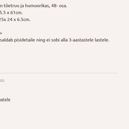
n tõetruu ja humoorikas, 48- osa.
5.5 x 61cm.
25x 24 x 6.5cm.
4+
aldab pisidetaile ning ei sobi alla 3-aastastele lastele.
332
matele