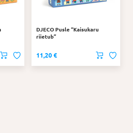
a
DJECO Pusle “Kaisukaru
riietub”
11,20
€