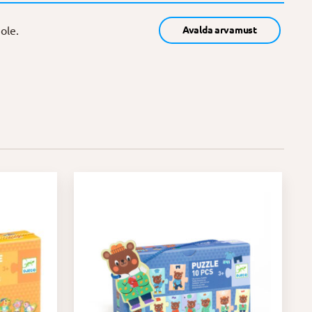
ole.
Avalda arvamust