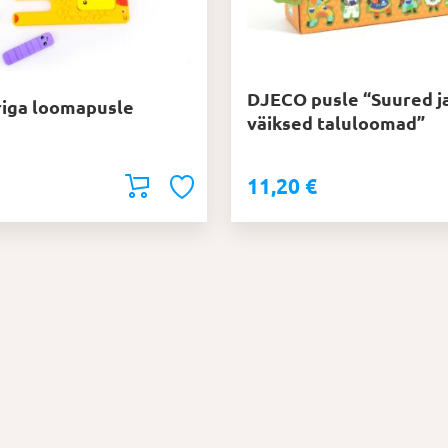
DJECO pusle “Suured j
riga loomapusle
väiksed taluloomad”
11,20
€