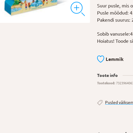
Suur pusle, mis o
Pusle mõõdud: 4
Pakendi suurus: 
Sobib vanusele:
Hoiatus! Toode sis
Lemmik
Toote info
Tootekood:
732396406
Pusled väikse