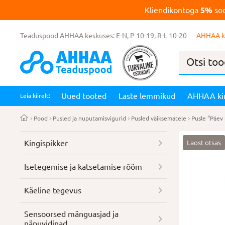
Kliendikontoga
5%
soo
Teaduspood AHHAA keskuses: E-N, P 10-19, R-L 10-20
AHHAA k
Products
search
Uued tooted
Laste lemmikud
AHHAA ki
Leia kiirelt:
Pood
Pusled ja nuputamisvigurid
Pusled väiksematele
Pusle “Päev
Laost otsas
Kingispikker
Isetegemise ja katsetamise rõõm
Käeline tegevus
Sensoorsed mänguasjad ja
näpuvidinad