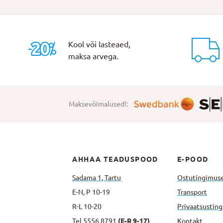
Kool või lasteaed,
maksa arvega.
Maksevõimalused!:
AHHAA TEADUSPOOD
E-POOD
Sadama 1, Tartu
Ostutingimus
E-N, P 10-19
Transport
R-L 10-20
Privaatsus­tin
Tel
5556 8791
(E-R 9-17)
Kontakt