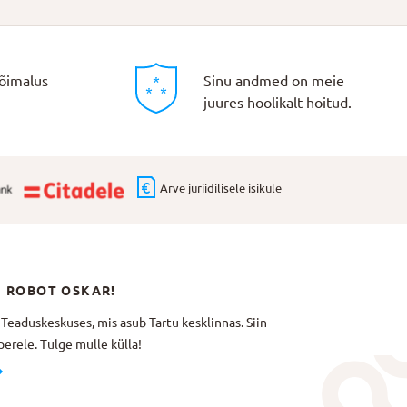
õimalus
Sinu andmed on meie
juures hoolikalt hoitud.
Arve juriidilisele isikule
N ROBOT OSKAR!
aduskeskuses, mis asub Tartu kesklinnas. Siin
erele. Tulge mulle külla!