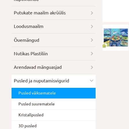
Putukate maailm akrüülis
Loodusmaailm
Õuemängud
Nutikas Plastiliin
Arendavad mänguasjad
Pusled ja nuputamisvigurid
Pusled väiksematele
Pusled suurematele
Kristallpusled
3D pusled