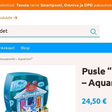
dustust.
Tasuta
tarne
Smartposti, Omniva ja DPD
pakiautoma
oduleht
nkekaart
Blogi
 muuseumis – Aquarium”
Pusle 
– Aqua
24,50
€