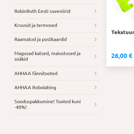
RobinRuth Eesti suveniirid
Kruusid ja termosed
Tekstuu
Raamatud ja postkaardid
Magusad katsed, maiustused ja
26,00
€
snäkid
AHHAA fännitooted
AHHAA Robolahing
Soodus­pakkumine! Tooted kuni
-40%!