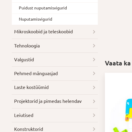
Puidust nuputamisvigurid
Nuputamisvigurid
Mikroskoobid ja teleskoobid
Tehnoloogia
Valgustid
Vaata ka
Pehmed mänguasjad
Laste kostüümid
Projektorid ja pimedas helendav
Leiutised
Konstruktorid