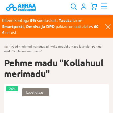
Kliendikontoga
5%
soodustust.
Tasuta
tarne
Smartposti, Omniva ja DPD
pakiautomaati alates
60
€
ostust.
Pood
Pehmed mänguasjad
Wild Republic Maod ja ahvid
Pehme
madu “Kollahuul merimadu”
Pehme madu "Kollahuul
merimadu"
-20%
Laost otsas