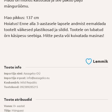
mängurõõmu.
Mao pikkus: 137 cm
Hoiatus! Enne alla 3-aastasele lapsele andmist eemaldada
tootelt väikesed plastikosad ja sildid. Tootele on lubatud
õrn käsipesu seebiga. Mitte pesta või kuivatada masinas!
Lemmik
Toote info
Importija nimi:
Aasageko OÜ
Importija e-post:
info@aasageko.eu
Kaubamärk:
Wild Republic
Tootekood:
092389285215
Toote atribuudid
Vanus:
0+ aastat
Tüüp:
Mänguasi