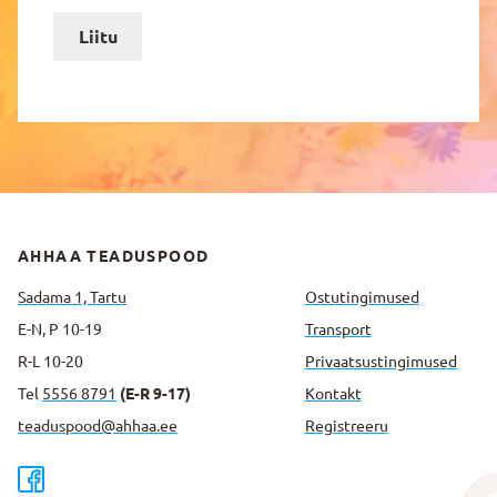
Liitu
AHHAA TEADUSPOOD
Sadama 1, Tartu
Ostutingimused
E-N, P 10-19
Transport
R-L 10-20
Privaatsus­tingimused
Tel
5556 8791
(E-R 9-17)
Kontakt
teaduspood@ahhaa.ee
Registreeru