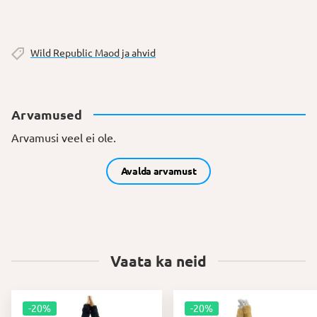
Wild Republic Maod ja ahvid
Arvamused
Arvamusi veel ei ole.
Avalda arvamust
Vaata ka neid
-20%
-20%