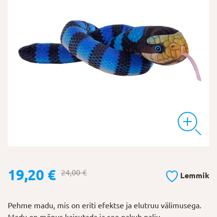
Algne
Praegune
19,20
€
24,00
€
Lemmik
hind
hind
oli:
on:
Pehme madu, mis on eriti efektse ja elutruu välimusega.
24,00 €.
19,20 €.
Madu on mõnus kaisutada ja see pakub palju