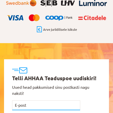
Arve juriidilisele isikule
Telli AHHAA Teaduspoe uudiskiri!
Uued head pakkumised sinu postkasti nagu
naksti!