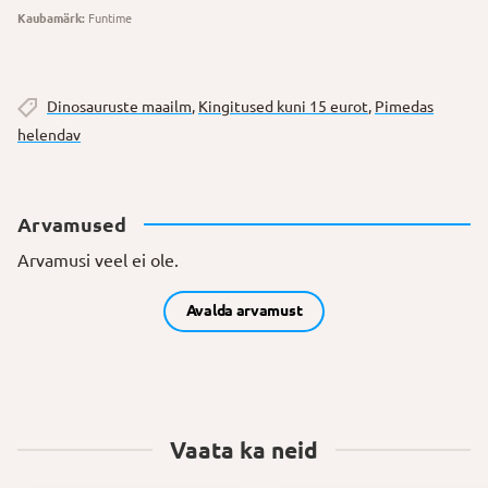
Kaubamärk:
Funtime
Dinosauruste maailm
,
Kingitused kuni 15 eurot
,
Pimedas
helendav
Arvamused
Arvamusi veel ei ole.
Avalda arvamust
Vaata ka neid