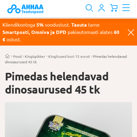
Kliendikontoga
5%
soodustust.
Tasuta
tarne
Smartposti, Omniva ja DPD
pakiautomaati alates
60
€
ostust.
Pood
Kingispikker
Kingitused kuni 15 eurot
Pimedas helendavad
dinosaurused 45 tk
Pimedas helendavad
dinosaurused 45 tk