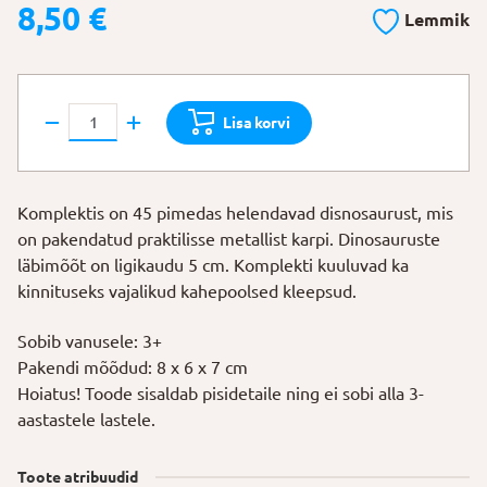
8,50
€
Lemmik
Pimedas
Lisa korvi
helendavad
dinosaurused
45
Komplektis on 45 pimedas helendavad disnosaurust, mis
tk
on pakendatud praktilisse metallist karpi. Dinosauruste
kogus
läbimõõt on ligikaudu 5 cm. Komplekti kuuluvad ka
kinnituseks vajalikud kahepoolsed kleepsud.
Sobib vanusele: 3+
Pakendi mõõdud: 8 x 6 x 7 cm
Hoiatus! Toode sisaldab pisidetaile ning ei sobi alla 3-
aastastele lastele.
Toote atribuudid