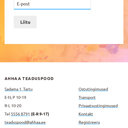
Liitu
AHHAA TEADUSPOOD
Sadama 1, Tartu
Ostutingimused
E-N, P 10-19
Transport
R-L 10-20
Privaatsus­tingimused
Tel
5556 8791
(E-R 9-17)
Kontakt
teaduspood@ahhaa.ee
Registreeru