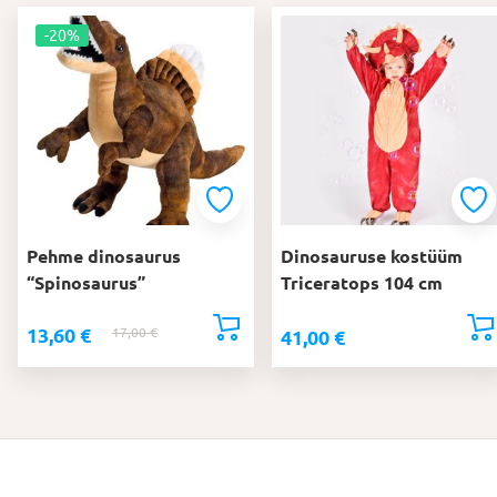
-20%
Pehme dinosaurus
Dinosauruse kostüüm
“Spinosaurus”
Triceratops 104 cm
13,60
€
17,00
€
Algne
Praegune
41,00
€
hind
hind
oli:
on:
17,00 €.
13,60 €.