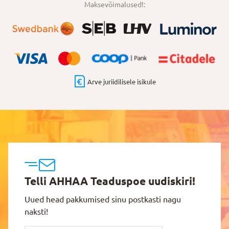
Maksevõimalused!:
Arve juriidilisele isikule
Telli AHHAA Teaduspoe uudiskiri!
Uued head pakkumised sinu postkasti nagu
naksti!