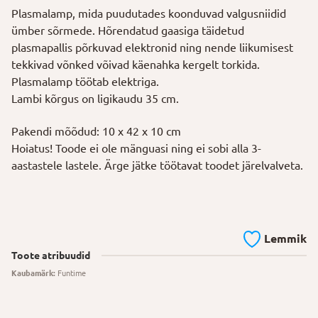
Plasmalamp, mida puudutades koonduvad valgusniidid
ümber sõrmede. Hõrendatud gaasiga täidetud
plasmapallis põrkuvad elektronid ning nende liikumisest
tekkivad võnked võivad käenahka kergelt torkida.
Plasmalamp töötab elektriga.
Lambi kõrgus on ligikaudu 35 cm.
Pakendi mõõdud: 10 x 42 x 10 cm
Hoiatus! Toode ei ole mänguasi ning ei sobi alla 3-
aastastele lastele. Ärge jätke töötavat toodet järelvalveta.
Lemmik
Toote atribuudid
Kaubamärk:
Funtime