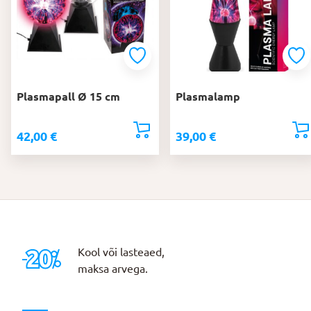
Plasmapall Ø 15 cm
Plasmalamp
42,00
€
39,00
€
Kool või lasteaed,
maksa arvega.