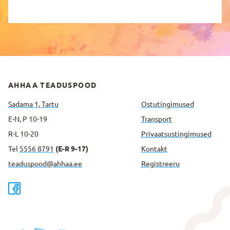
AHHAA TEADUSPOOD
Sadama 1, Tartu
Ostutingimused
E-N, P 10-19
Transport
R-L 10-20
Privaatsus­tingimused
Tel
5556 8791
(E-R 9-17)
Kontakt
teaduspood@ahhaa.ee
Registreeru