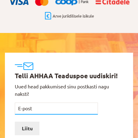
Arve juriidilisele isikule
Telli AHHAA Teaduspoe uudiskiri!
Uued head pakkumised sinu postkasti nagu
naksti!
Liitu