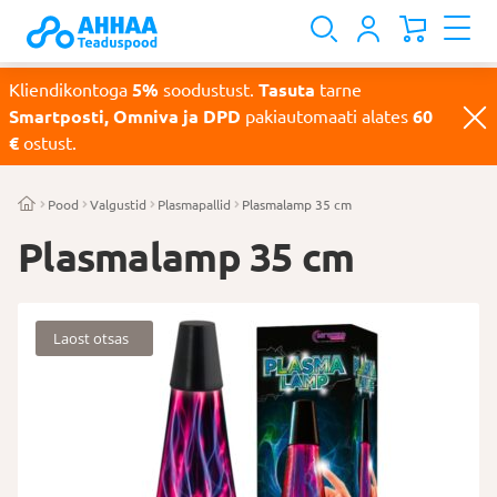
Kliendikontoga
5%
soodustust.
Tasuta
tarne
Smartposti, Omniva ja DPD
pakiautomaati alates
60
€
ostust.
Pood
Valgustid
Plasmapallid
Plasmalamp 35 cm
Plasmalamp 35 cm
Laost otsas