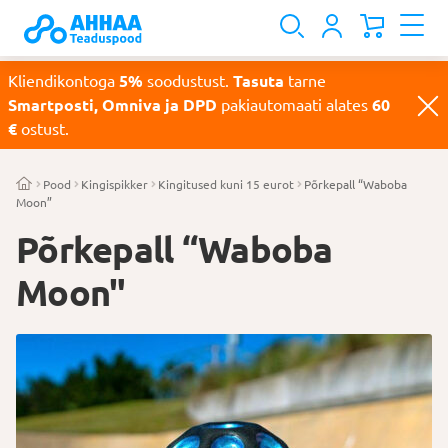
Kliendikontoga
5%
soodustust.
Tasuta
tarne
Smartposti, Omniva ja DPD
pakiautomaati alates
60
€
ostust.
Pood
Kingispikker
Kingitused kuni 15 eurot
Põrkepall “Waboba
Moon”
Põrkepall “Waboba
Moon"