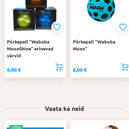
Põrkepall “Waboba
Põrkepall “Waboba
MoonShine” erinevad
Moon”
värvid
9,90
€
8,00
€
Vaata ka neid
-20%