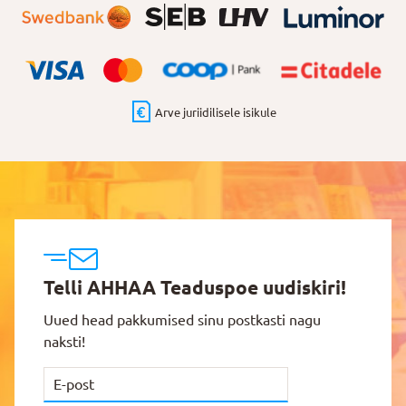
Arve juriidilisele isikule
Telli AHHAA Teaduspoe uudiskiri!
Uued head pakkumised sinu postkasti nagu
naksti!