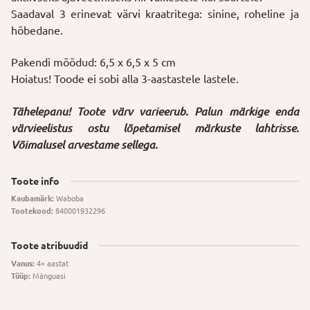
Saadaval 3 erinevat värvi kraatritega: sinine, roheline ja
hõbedane.
Pakendi mõõdud: 6,5 x 6,5 x 5 cm
Hoiatus! Toode ei sobi alla 3-aastastele lastele.
Tähelepanu! Toote värv varieerub. Palun märkige enda
värvieelistus ostu lõpetamisel märkuste lahtrisse.
Võimalusel arvestame sellega.
Toote info
Kaubamärk:
Waboba
Tootekood:
840001932296
Toote atribuudid
Vanus:
4+ aastat
Tüüp:
Mänguasi