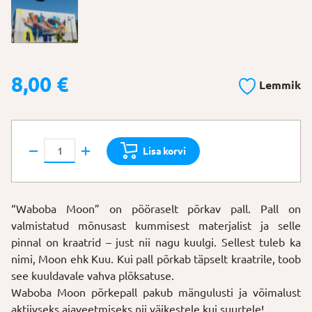
8,00
€
Lemmik
Põrkepall
Lisa korvi
“Waboba
Moon"
kogus
“Waboba Moon” on pööraselt põrkav pall. Pall on
valmistatud mõnusast kummisest materjalist ja selle
pinnal on kraatrid – just nii nagu kuulgi. Sellest tuleb ka
nimi, Moon ehk Kuu. Kui pall põrkab täpselt kraatrile, toob
see kuuldavale vahva plõksatuse.
Waboba Moon põrkepall pakub mängulusti ja võimalust
aktiivseks ajaveetmiseks nii väikestele kui suurtele!