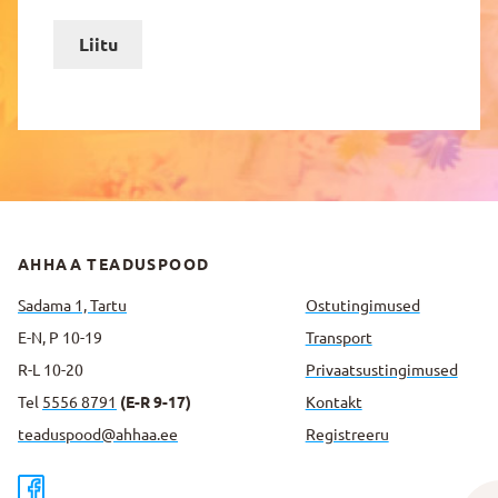
Liitu
AHHAA TEADUSPOOD
Sadama 1, Tartu
Ostutingimused
E-N, P 10-19
Transport
R-L 10-20
Privaatsus­tingimused
Tel
5556 8791
(E-R 9-17)
Kontakt
teaduspood@ahhaa.ee
Registreeru