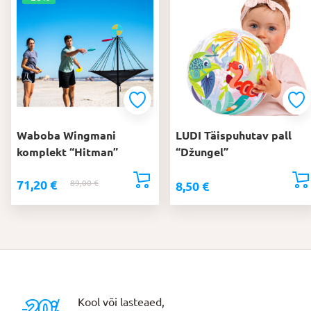
Waboba Wingmani
LUDI Täispuhutav pall
komplekt “Hitman”
“Džungel”
71,20
€
89,00
€
Algne
Praegune
8,50
€
hind
hind
oli:
on:
89,00 €.
71,20 €.
Kool või lasteaed,