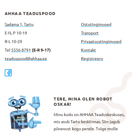
AHHAA TEADUSPOOD
Sadama 1, Tartu
Ostutingimused
E-N, P 10-19
Transport
R-L 10-20
Privaatsus­tingimused
Tel
5556 8791
(E-R 9-17)
Kontakt
teaduspood@ahhaa.ee
Registreeru
TERE, MINA OLEN ROBOT
OSKAR!
Minu kodu on AHHAA Teaduskeskuses,
mis asub Tartu kesklinnas. Siin jagub
põnevust kogu perele. Tulge mulle