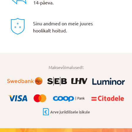
14-päeva.
Sinu andmed on meie juures
hoolikalt hoitud.
Maksevõimalused!:
Arve juriidilisele isikule