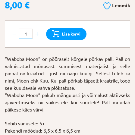
8,00
€
Lemmik
Põrkepall
Lisa korvi
"Waboba
Moon"
värvi
“Waboba Moon” on pööraselt kõrgele põrkav pall! Pall on
muutev
valmistatud mõnusast kummisest materjalist ja selle
kogus
pinnal on kraatrid – just nii nagu kuulgi. Sellest tuleb ka
nimi, Moon ehk Kuu. Kui pall põrkab täpselt kraatrile, toob
see kuuldavale vahva plõksatuse.
“Waboba Moon” pakub mängulusti ja võimalust aktiivseks
ajaveetmiseks nii väikestele kui suurtele! Pall muudab
päikese käes värvi.
Sobib vanusele: 5+
Pakendi mõõdud: 6,5 x 6,5 x 6,5 cm