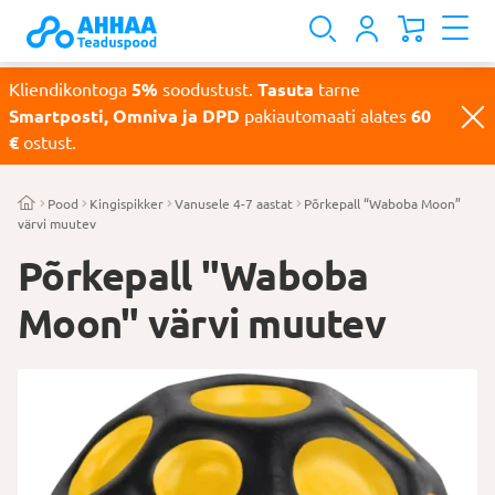
Kliendikontoga
5%
soodustust.
Tasuta
tarne
Smartposti, Omniva ja DPD
pakiautomaati alates
60
€
ostust.
Pood
Kingispikker
Vanusele 4-7 aastat
Põrkepall “Waboba Moon”
värvi muutev
Põrkepall "Waboba
Moon" värvi muutev