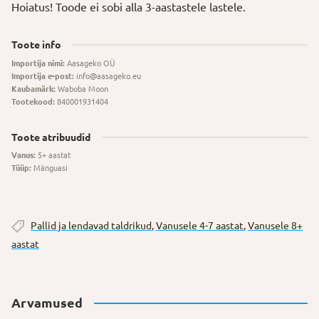
Hoiatus! Toode ei sobi alla 3-aastastele lastele.
Toote info
Importija nimi:
Aasageko OÜ
Importija e-post:
info@aasageko.eu
Kaubamärk:
Waboba Moon
Tootekood:
840001931404
Toote atribuudid
Vanus:
5+ aastat
Tüüp:
Mänguasi
Pallid ja lendavad taldrikud
,
Vanusele 4-7 aastat
,
Vanusele 8+
aastat
Arvamused