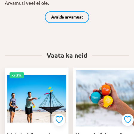
Arvamusi veel ei ole.
Avalda arvamust
Vaata ka neid
-20%