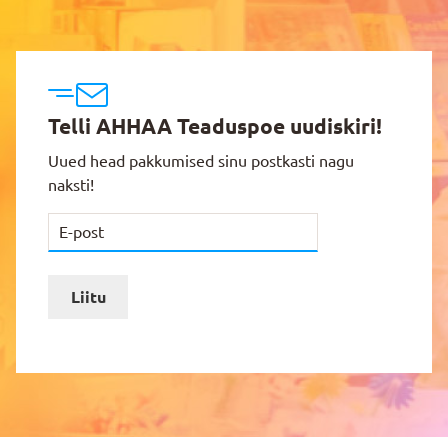
Telli AHHAA Teaduspoe uudiskiri!
Uued head pakkumised sinu postkasti nagu
naksti!
Liitu