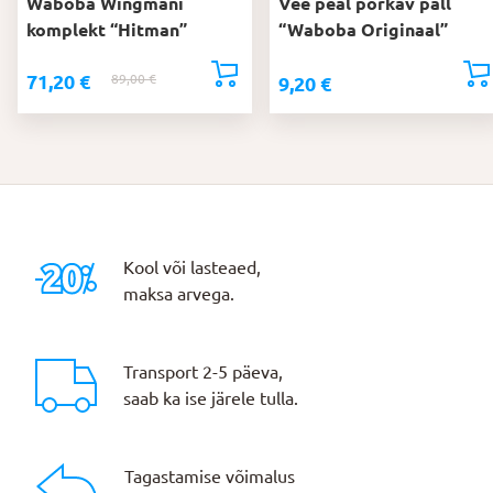
Waboba Wingmani
Vee peal põrkav pall
komplekt “Hitman”
“Waboba Originaal”
71,20
€
89,00
€
Algne
Praegune
9,20
€
hind
hind
oli:
on:
89,00 €.
71,20 €.
Kool või lasteaed,
maksa arvega.
Transport 2-5 päeva,
saab ka ise järele tulla.
Tagastamise võimalus