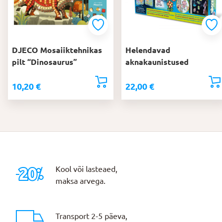
DJECO Mosaiiktehnikas
Helendavad
pilt “Dinosaurus”
aknakaunistused
10,20
€
22,00
€
Kool või lasteaed,
maksa arvega.
Transport 2-5 päeva,