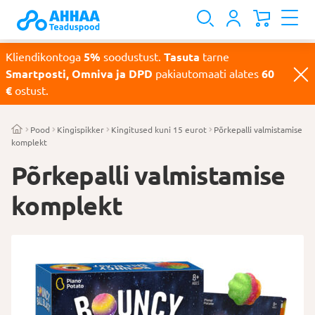
Kliendikontoga
5%
soodustust.
Tasuta
tarne
Smartposti, Omniva ja DPD
pakiautomaati alates
60
€
ostust.
Pood
Kingispikker
Kingitused kuni 15 eurot
Põrkepalli valmistamise
komplekt
Põrkepalli valmistamise
komplekt