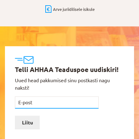
Arve juriidilisele isikule
Telli AHHAA Teaduspoe uudiskiri!
Uued head pakkumised sinu postkasti nagu
naksti!
Liitu