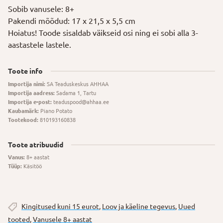
Sobib vanusele: 8+
Pakendi mõõdud: 17 x 21,5 x 5,5 cm
Hoiatus! Toode sisaldab väikseid osi ning ei sobi alla 3-
aastastele lastele.
Toote info
Importija nimi:
SA Teaduskeskus AHHAA
Importija aadress:
Sadama 1, Tartu
Importija e-post:
teaduspood@ahhaa.ee
Kaubamärk:
Piano Potato
Tootekood:
810193160838
Toote atribuudid
Vanus:
8+ aastat
Tüüp:
Käsitöö
Kingitused kuni 15 eurot
,
Loov ja käeline tegevus
,
Uued
tooted
,
Vanusele 8+ aastat