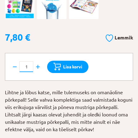
7,80
€
Lemmik
Põrkepalli
Lisa korvi
valmistamise
komplekt
kogus
Lihtne ja lõbus katse, mille tulemuseks on omanäoline
põrkepall! Selle vahva komplektiga saad valmistada koguni
viis erikujuga värvilist ja põneva mustriga põrkepalli.
Lihtsalt järgi kaasas olevat juhendit ja oledki loonud oma
unikaalse mustriga põrkepalli, mis mitte ainult ei näe
efektne välja, vaid on ka tõeliselt põrkav!