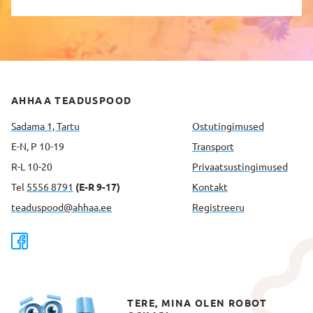
AHHAA TEADUSPOOD
Sadama 1, Tartu
Ostutingimused
E-N, P 10-19
Transport
R-L 10-20
Privaatsus­tingimused
Tel
5556 8791
(E-R 9-17)
Kontakt
teaduspood@ahhaa.ee
Registreeru
TERE, MINA OLEN ROBOT