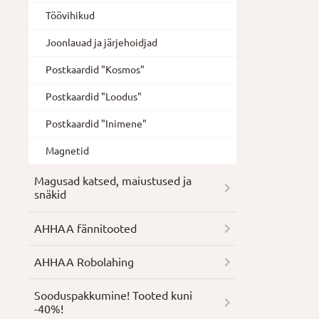
Töövihikud
Joonlauad ja järjehoidjad
Postkaardid "Kosmos"
Postkaardid "Loodus"
Postkaardid "Inimene"
Magnetid
Magusad katsed, maiustused ja
snäkid
AHHAA fännitooted
AHHAA Robolahing
Soodus­pakkumine! Tooted kuni
-40%!