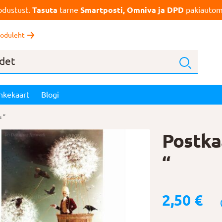
dustust.
Tasuta
tarne
Smartposti, Omniva ja DPD
pakiautoma
oduleht
nkekaart
Blogi
s “
Postkaa
“
2,50
€