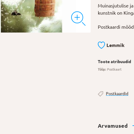
Muinasjutulise ja
kunstnik on Kinga
Postkaardi mõõdu
Lemmik
Toote atribuudid
Tüüp:
Postkaart
Postkaardid
Arvamused