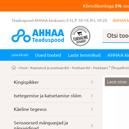
Kliendikontoga
5%
soo
Teaduspood AHHAA keskuses: E-N, P 10-19, R-L 10-20
AHHAA k
Products
search
Uued tooted
Laste lemmikud
AHHAA ki
Leia kiirelt:
Pood
Raamatud ja postkaardid
Postkaardid
Postkaart ” Õhupallirei
Laost otsas
Kingispikker
Isetegemise ja katsetamise rõõm
Käeline tegevus
Sensoorsed mänguasjad ja
näpuvidinad