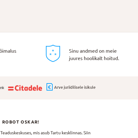
õimalus
Sinu andmed on meie
juures hoolikalt hoitud.
Arve juriidilisele isikule
N ROBOT OSKAR!
aduskeskuses, mis asub Tartu kesklinnas. Siin