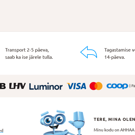
Transport 2-5 päeva,
Tagastamise v
saab ka ise järele tulla.
14-päeva.
TERE, MINA OLE
Minu kodu on AHHAA Te
ed