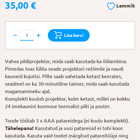
35,00
€
Lemmik
Projektor-
Lisa korvi
öövalgusti
"Kosmos"
kogus
Vahva pildiprojektor, mida saab kasutada ka öölambina.
Pimedas toas lülita seade projektori režiimile ja naudi
kauneid kujutisi. Pilte saab vahetada ketast keerates,
seadmel on ka 30-minutiline taimer, mida saab kasutada
magamamineku ajal.
Komplekti kuulub projektor, kolm ketast, millel on kokku
24 imekaunist kosmose teemalist pilti ja poster.
Toode töötab 3 x AAA patareidega (ei kuulu komplekti).
Tähelepanu!
Kasutatud ja uusi patareisid ei tohi koos
kasutada. Kasuta vaid tootel märgitud patareitüüpi ning