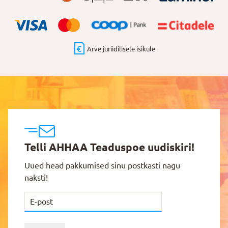
Arve juriidilisele isikule
Telli AHHAA Teaduspoe uudiskiri!
Uued head pakkumised sinu postkasti nagu
naksti!