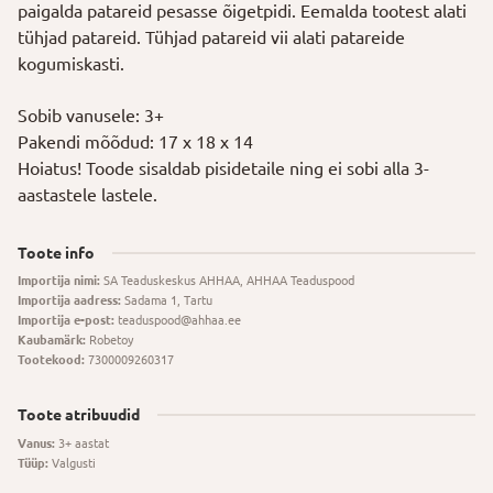
paigalda patareid pesasse õigetpidi. Eemalda tootest alati
tühjad patareid. Tühjad patareid vii alati patareide
kogumiskasti.
Sobib vanusele: 3+
Pakendi mõõdud: 17 x 18 x 14
Hoiatus! Toode sisaldab pisidetaile ning ei sobi alla 3-
aastastele lastele.
Toote info
Importija nimi:
SA Teaduskeskus AHHAA, AHHAA Teaduspood
Importija aadress:
Sadama 1, Tartu
Importija e-post:
teaduspood@ahhaa.ee
Kaubamärk:
Robetoy
Tootekood:
7300009260317
Toote atribuudid
Vanus:
3+ aastat
Tüüp:
Valgusti