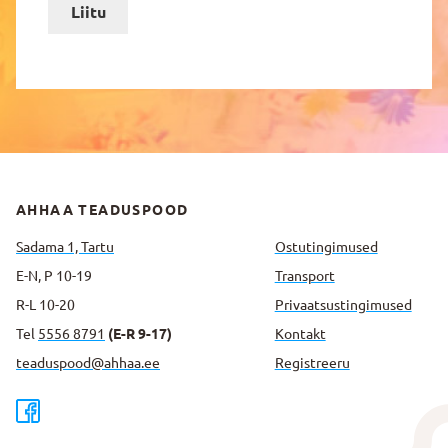
Liitu
AHHAA TEADUSPOOD
Sadama 1, Tartu
Ostutingimused
E-N, P 10-19
Transport
R-L 10-20
Privaatsus­tingimused
Tel
5556 8791
(E-R 9-17)
Kontakt
teaduspood@ahhaa.ee
Registreeru