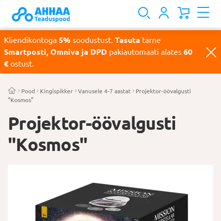
Kliendikontoga
5%
soodustust.
Tasuta
tarne
Smartposti, Omniva ja DPD
pakiautomaati alates
60
€
ostust.
Pood
Kingispikker
Vanusele 4-7 aastat
Projektor-öövalgusti
“Kosmos”
Projektor-öövalgusti
"Kosmos"