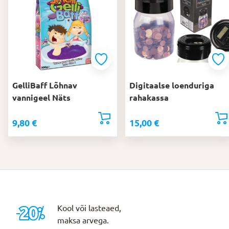
GelliBaff Lõhnav
Digitaalse loenduriga
vannigeel Näts
rahakassa
9,80
€
15,00
€
Kool või lasteaed,
maksa arvega.