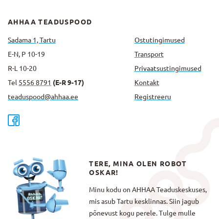
AHHAA TEADUSPOOD
Sadama 1, Tartu
Ostutingimused
E-N, P 10-19
Transport
R-L 10-20
Privaatsus­tingimused
Tel
5556 8791
(E-R 9-17)
Kontakt
teaduspood@ahhaa.ee
Registreeru
TERE, MINA OLEN ROBOT
OSKAR!
Minu kodu on AHHAA Teaduskeskuses,
mis asub Tartu kesklinnas. Siin jagub
põnevust kogu perele. Tulge mulle