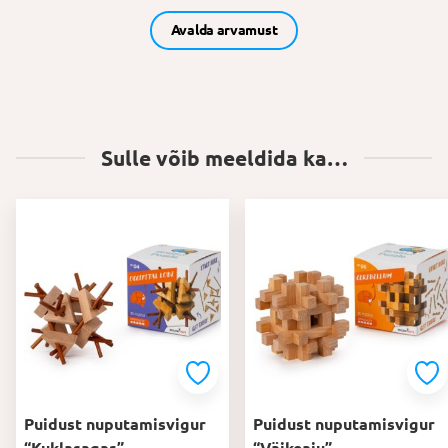
Avalda arvamust
Sulle võib meeldida ka…
Puidust nuputamisvigur
Puidust nuputamisvigur
“Kuklasagar”
“Väikeaju”