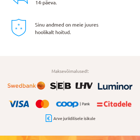
14-päeva.
Sinu andmed on meie juures
hoolikalt hoitud.
Maksevõimalused!:
Arve juriidilisele isikule