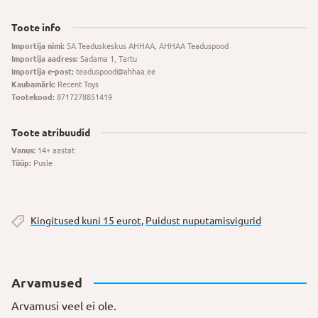
Toote info
Importija nimi:
SA Teaduskeskus AHHAA, AHHAA Teaduspood
Importija aadress:
Sadama 1, Tartu
Importija e-post:
teaduspood@ahhaa.ee
Kaubamärk:
Recent Toys
Tootekood:
8717278851419
Toote atribuudid
Vanus:
14+ aastat
Tüüp:
Pusle
Kingitused kuni 15 eurot
,
Puidust nuputamisvigurid
Arvamused
Arvamusi veel ei ole.