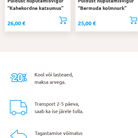
Puidust nuputamisvigur
Puidust nuputamisvigur
“Kahekordne katsumus”
“Bermuda kolmnurk”
26,00
€
25,00
€
Kool või lasteaed,
maksa arvega.
Transport 2-5 päeva,
saab ka ise järele tulla.
Tagastamise võimalus