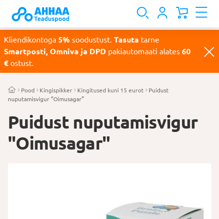
Kliendikontoga
5%
soodustust.
Tasuta
tarne
Smartposti, Omniva ja DPD
pakiautomaati alates
60
€
ostust.
Pood
Kingispikker
Kingitused kuni 15 eurot
Puidust
nuputamisvigur “Oimusagar”
Puidust nuputamisvigur
"Oimusagar"