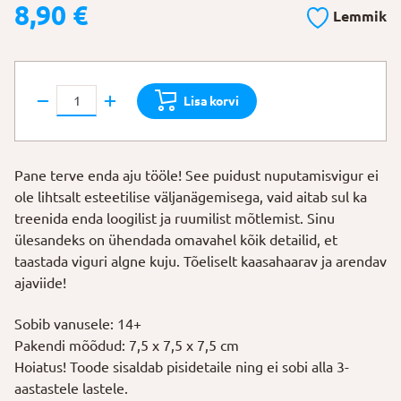
8,90
€
Lemmik
Puidust
Lisa korvi
nuputamisvigur
"Oimusagar"
kogus
Pane terve enda aju tööle! See puidust nuputamisvigur ei
ole lihtsalt esteetilise väljanägemisega, vaid aitab sul ka
treenida enda loogilist ja ruumilist mõtlemist. Sinu
ülesandeks on ühendada omavahel kõik detailid, et
taastada viguri algne kuju. Tõeliselt kaasahaarav ja arendav
ajaviide!
Sobib vanusele: 14+
Pakendi mõõdud: 7,5 x 7,5 x 7,5 cm
Hoiatus! Toode sisaldab pisidetaile ning ei sobi alla 3-
aastastele lastele.