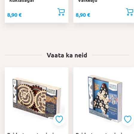
8,90
€
8,90
€
Vaata ka neid