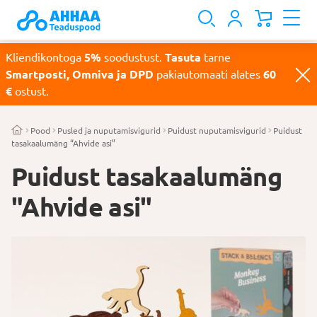
Kliendikontoga
5%
soodustust.
Tasuta
tarne
Smartposti, Omniva ja DPD
pakiautomaati alates
60
€
ostust.
Pood
Pusled ja nuputamisvigurid
Puidust nuputamisvigurid
Puidust
tasakaalumäng “Ahvide asi”
Puidust tasakaalumäng
"Ahvide asi"