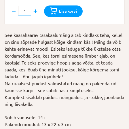
Puidust
Lisa korvi
tasakaalumäng
"Ahvide
asi"
See kaasahaarav tasakaalumäng aitab kindlaks teha, kellel
kogus
on sinu sõprade hulgast kõige kindlam käsi! Mängida võib
kahte erinevat moodi. Esiteks laduge tükke üksteise otsa
kordamööda. See, kes torni esimesena ümber ajab, on
kaotaja! Teiseks proovige hoopis aega võtta, et teada
saada, kes jõuab ühe minuti jooksul kõige kõrgema torni
laduda. Lõbu jagub igaühele!
Naturaalsest puidust valmistatud mäng on pakendatud
kaunisse karpi – see sobib hästi kingituseks!
Komplekt sisaldab puidust mängualust ja -tükke, joonlauda
ning liivakella.
Sobib vanusele: 14+
Pakendi mõõdud: 13 x 22 x 3 cm