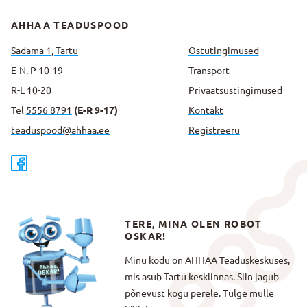
AHHAA TEADUSPOOD
Sadama 1, Tartu
Ostutingimused
E-N, P 10-19
Transport
R-L 10-20
Privaatsus­tingimused
Tel
5556 8791
(E-R 9-17)
Kontakt
teaduspood@ahhaa.ee
Registreeru
TERE, MINA OLEN ROBOT
OSKAR!
Minu kodu on AHHAA Teaduskeskuses,
mis asub Tartu kesklinnas. Siin jagub
põnevust kogu perele. Tulge mulle