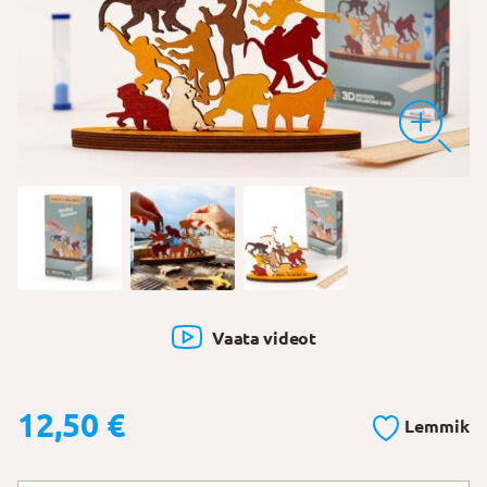
Vaata videot
12,50
€
Lemmik