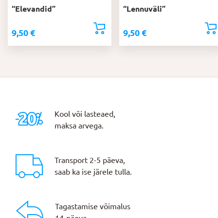
“Elevandid”
“Lennuväli”
9,50
€
9,50
€
Kool või lasteaed,
maksa arvega.
Transport 2-5 päeva,
saab ka ise järele tulla.
Tagastamise võimalus