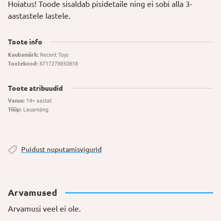
Hoiatus! Toode sisaldab pisidetaile ning ei sobi alla 3-
aastastele lastele.
Toote info
Kaubamärk:
Recent Toys
Tootekood:
8717278850818
Toote atribuudid
Vanus:
14+ aastat
Tüüp:
Lauamäng
Puidust nuputamisvigurid
Arvamused
Arvamusi veel ei ole.