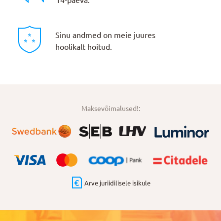
14-päeva.
Sinu andmed on meie juures
hoolikalt hoitud.
Maksevõimalused!:
Arve juriidilisele isikule