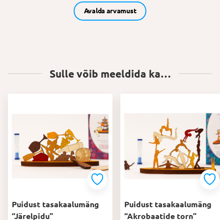
Avalda arvamust
Sulle võib meeldida ka…
Puidust tasakaalumäng
Puidust tasakaalumäng
“Järelpidu”
“Akrobaatide torn”