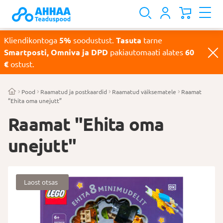
Kliendikontoga
5%
soodustust.
Tasuta
tarne
Smartposti, Omniva ja DPD
pakiautomaati alates
60
€
ostust.
Pood
Raamatud ja postkaardid
Raamatud väiksematele
Raamat
“Ehita oma unejutt”
Raamat "Ehita oma
unejutt"
Laost otsas