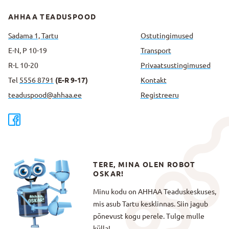
AHHAA TEADUSPOOD
Sadama 1, Tartu
Ostutingimused
E-N, P 10-19
Transport
R-L 10-20
Privaatsus­tingimused
Tel
5556 8791
(E-R 9-17)
Kontakt
teaduspood@ahhaa.ee
Registreeru
TERE, MINA OLEN ROBOT
OSKAR!
Minu kodu on AHHAA Teaduskeskuses,
mis asub Tartu kesklinnas. Siin jagub
põnevust kogu perele. Tulge mulle
külla!