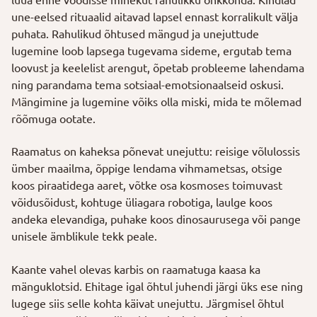
une-eelsed rituaalid aitavad lapsel ennast korralikult välja
puhata. Rahulikud õhtused mängud ja unejuttude
lugemine loob lapsega tugevama sideme, ergutab tema
loovust ja keelelist arengut, õpetab probleeme lahendama
ning parandama tema sotsiaal-emotsionaalseid oskusi.
Mängimine ja lugemine võiks olla miski, mida te mõlemad
rõõmuga ootate.
Raamatus on kaheksa põnevat unejuttu: reisige võlulossis
ümber maailma, õppige lendama vihmametsas, otsige
koos piraatidega aaret, võtke osa kosmoses toimuvast
võidusõidust, kohtuge üliagara robotiga, laulge koos
andeka elevandiga, puhake koos dinosaurusega või pange
unisele ämblikule tekk peale.
Kaante vahel olevas karbis on raamatuga kaasa ka
mänguklotsid. Ehitage igal õhtul juhendi järgi üks ese ning
lugege siis selle kohta käivat unejuttu. Järgmisel õhtul