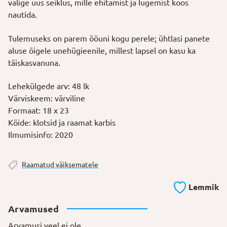
valige uus seiklus, mille ehitamist ja lugemist koos
nautida.
Tulemuseks on parem ööuni kogu perele; ühtlasi panete
aluse õigele unehügieenile, millest lapsel on kasu ka
täiskasvanuna.
Lehekülgede arv:
48 lk
Värviskeem:
värviline
Formaat:
18 x 23
Köide:
klotsid ja raamat karbis
Ilmumisinfo:
2020
Raamatud väiksematele
Lemmik
Arvamused
Arvamusi veel ei ole.