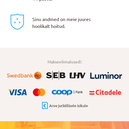
Sinu andmed on meie juures
hoolikalt hoitud.
Maksevõimalused!:
Arve juriidilisele isikule