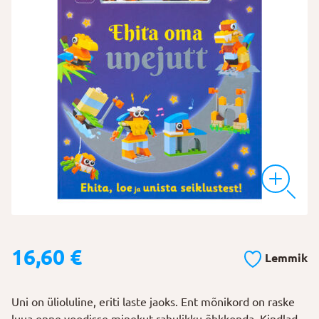
16,60
€
Lemmik
Uni on ülioluline, eriti laste jaoks. Ent mõnikord on raske
luua enne voodisse minekut rahulikku õhkkonda. Kindlad