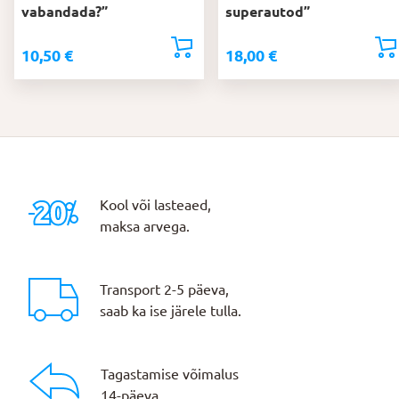
vabandada?”
superautod”
10,50
€
18,00
€
Kool või lasteaed,
maksa arvega.
Transport 2-5 päeva,
saab ka ise järele tulla.
Tagastamise võimalus
14-päeva.