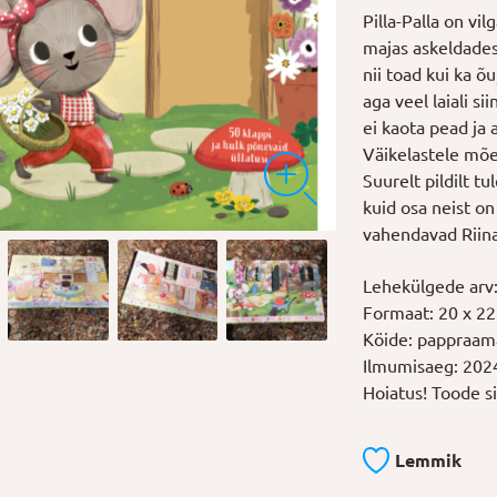
Pilla-Palla on vi
majas askeldades
nii toad kui ka õ
aga veel laiali si
ei kaota pead ja
Väikelastele mõe
Suurelt pildilt tu
kuid osa neist on 
vahendavad Riina
Lehekülgede arv
Formaat: 20 x 2
Köide: pappraam
Ilmumisaeg: 202
Hoiatus! Toode sis
Lemmik