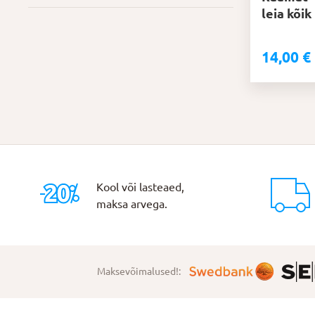
leia kõik
14,00
€
Kool või lasteaed,
maksa arvega.
Maksevõimalused!: