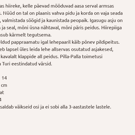
lgas hiireke, kelle päevad mööduvad aasa serval armsas
. Nüüd on tal on plaanis vahva pidu ja korda on vaja seada
u, valmistada söögid ja kaunistada peopaik. Igasugu asju on
in ja seal, mõni üsna nähtaval, mõni päris peidus. Hiirepiiga
 asub kärmelt tegutsema.
ldud pappraamatu igal lehepaaril käib põnev pildipeitus.
leb lapsel üles leida lehe allservas osutatud asjakesed,
kavalalt klappide all peidus. Pilla-Palla toimetusi
 Turi eestindatud värsid.
: 14
2 cm
at
4
aldab väikseid osi ja ei sobi alla 3-aastastele lastele.