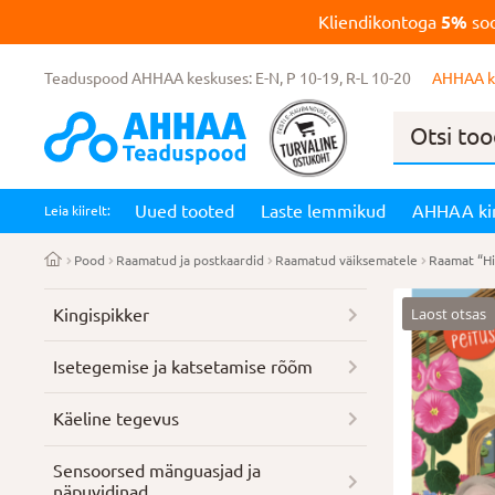
Kliendikontoga
5%
soo
Teaduspood AHHAA keskuses: E-N, P 10-19, R-L 10-20
AHHAA k
Products
search
Uued tooted
Laste lemmikud
AHHAA ki
Leia kiirelt:
Pood
Raamatud ja postkaardid
Raamatud väiksematele
Raamat “Hii
Laost otsas
Kingispikker
Isetegemise ja katsetamise rõõm
Käeline tegevus
Sensoorsed mänguasjad ja
näpuvidinad