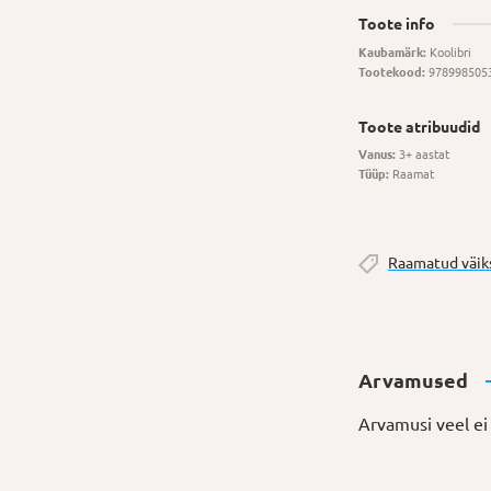
Toote info
Kaubamärk:
Koolibri
Tootekood:
978998505
Toote atribuudid
Vanus:
3+ aastat
Tüüp:
Raamat
Raamatud väik
Arvamused
Arvamusi veel ei 