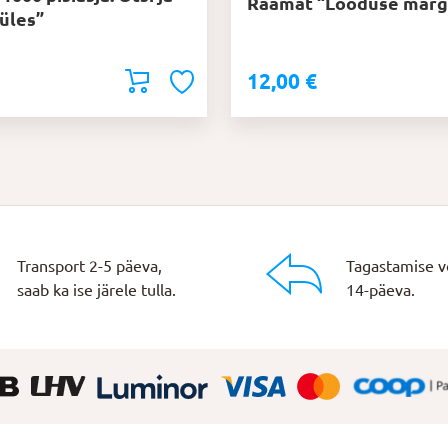
Raamat “Looduse märg
 üles”
12,00
€
Transport 2-5 päeva,
Tagastamise v
saab ka ise järele tulla.
14-päeva.