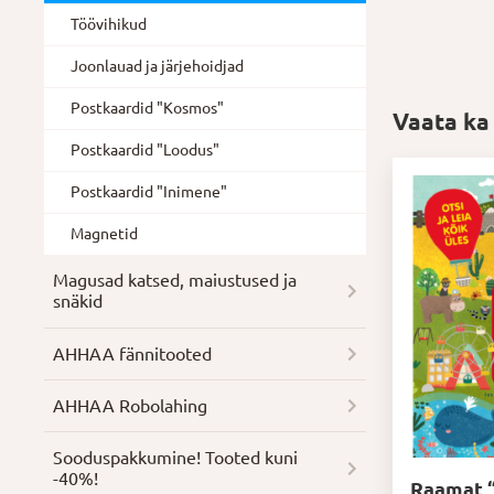
Töövihikud
Joonlauad ja järjehoidjad
Postkaardid "Kosmos"
Vaata ka
Postkaardid "Loodus"
Postkaardid "Inimene"
Magnetid
Magusad katsed, maiustused ja
snäkid
AHHAA fännitooted
AHHAA Robolahing
Soodus­pakkumine! Tooted kuni
-40%!
Raamat “1