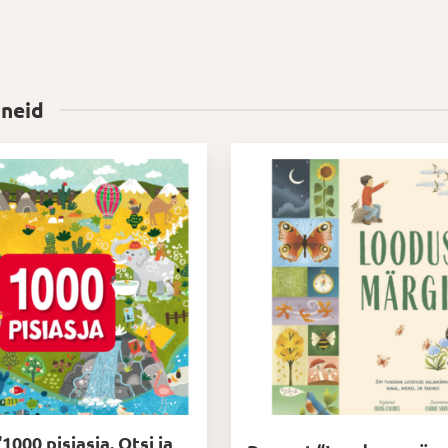
 neid
000 pisiasja. Otsi ja