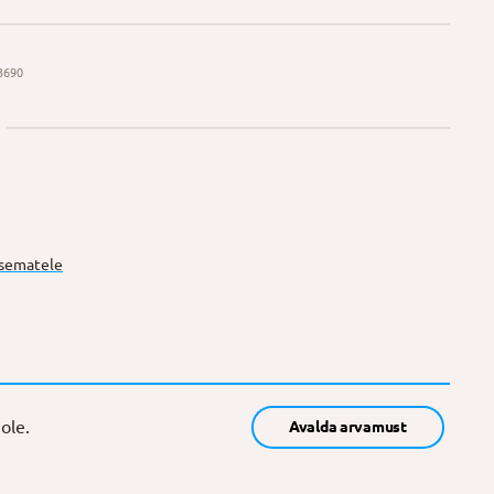
3690
sematele
ole.
Avalda arvamust