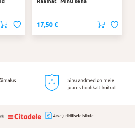
id”
Raamat “Minu keha”
17,50
€
õimalus
Sinu andmed on meie
juures hoolikalt hoitud.
Arve juriidilisele isikule