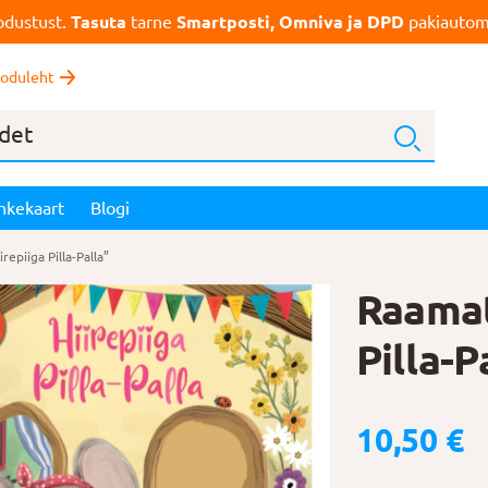
dustust.
Tasuta
tarne
Smartposti, Omniva ja DPD
pakiautoma
oduleht
nkekaart
Blogi
repiiga Pilla-Palla”
Raamat
Pilla-P
10,50
€