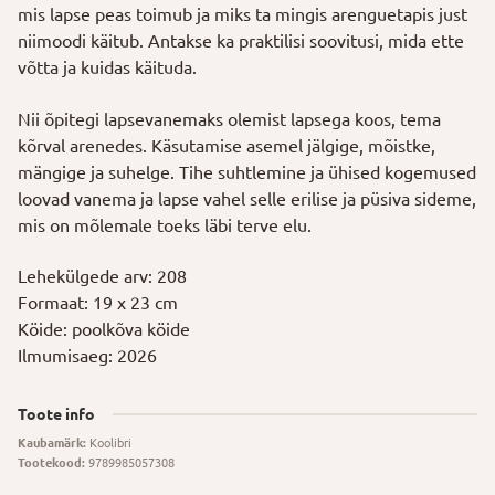
mis lapse peas toimub ja miks ta mingis arenguetapis just
niimoodi käitub. Antakse ka praktilisi soovitusi, mida ette
võtta ja kuidas käituda.
Nii õpitegi lapsevanemaks olemist lapsega koos, tema
kõrval arenedes. Käsutamise asemel jälgige, mõistke,
mängige ja suhelge. Tihe suhtlemine ja ühised kogemused
loovad vanema ja lapse vahel selle erilise ja püsiva sideme,
mis on mõlemale toeks läbi terve elu.
Lehekülgede arv: 208
Formaat: 19 x 23 cm
Köide: poolkõva köide
Ilmumisaeg: 2026
Toote info
Kaubamärk:
Koolibri
Tootekood:
9789985057308