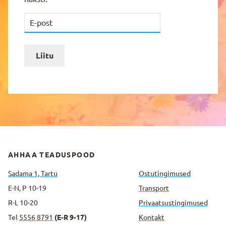
Liitu
AHHAA TEADUSPOOD
Sadama 1, Tartu
Ostutingimused
E-N, P 10-19
Transport
R-L 10-20
Privaatsus­tingimused
Tel
5556 8791
(E-R 9-17)
Kontakt