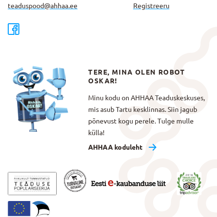
teaduspood@ahhaa.ee
Registreeru
TERE, MINA OLEN ROBOT
OSKAR!
Minu kodu on AHHAA Teaduskeskuses,
mis asub Tartu kesklinnas. Siin jagub
põnevust kogu perele. Tulge mulle
külla!
AHHAA koduleht