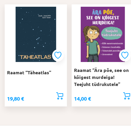
Raamat “Ära põe, see on
Raamat “Täheatlas”
kõigest murdeiga!
Teejuht tüdrukutele”
19,80
€
14,00
€