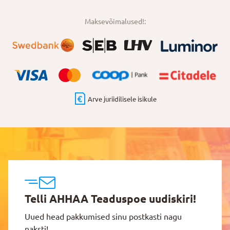
Maksevõimalused!:
Arve juriidilisele isikule
Telli AHHAA Teaduspoe uudiskiri!
Uued head pakkumised sinu postkasti nagu
naksti!