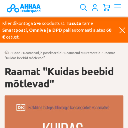
Kliendikontoga
5%
soodustust.
Tasuta
tarne
Smartposti, Omniva ja DPD
pakiautomaati alates
60
€
ostust.
Pood
Raamatud ja postkaardid
Raamatud suurematele
Raamat
“Kuidas beebid mõtlevad”
Raamat "Kuidas beebid
mõtlevad"