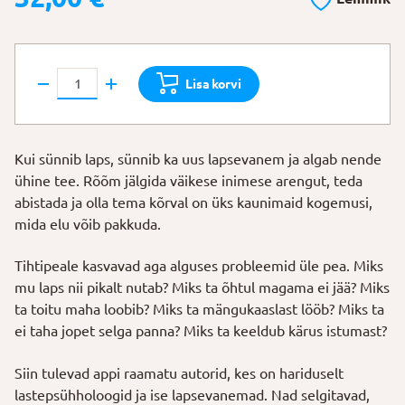
Raamat
Lisa korvi
"Kuidas
beebid
mõtlevad"
Kui sünnib laps, sünnib ka uus lapsevanem ja algab nende
kogus
ühine tee. Rõõm jälgida väikese inimese arengut, teda
abistada ja olla tema kõrval on üks kaunimaid kogemusi,
mida elu võib pakkuda.
Tihtipeale kasvavad aga alguses probleemid üle pea. Miks
mu laps nii pikalt nutab? Miks ta õhtul magama ei jää? Miks
ta toitu maha loobib? Miks ta mängukaaslast lööb? Miks ta
ei taha jopet selga panna? Miks ta keeldub kärus istumast?
Siin tulevad appi raamatu autorid, kes on hariduselt
lastepsühholoogid ja ise lapsevanemad. Nad selgitavad,