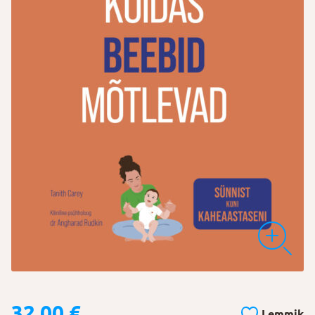
32,00
€
Lemmik