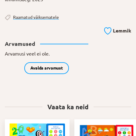
Raamatud väiksematele
Lemmik
Arvamused
Arvamusi veel ei ole.
Avalda arvamust
Vaata ka neid