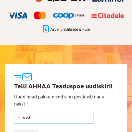
Arve juriidilisele isikule
Telli AHHAA Teaduspoe uudiskiri!
Uued head pakkumised sinu postkasti nagu
naksti!