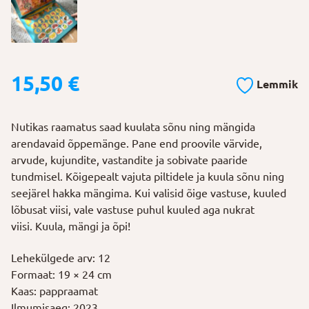
15,50
€
Lemmik
Nutikas raamatus saad kuulata sõnu ning mängida
arendavaid õppemänge. Pane end proovile värvide,
arvude, kujundite, vastandite ja sobivate paaride
tundmisel. Kõigepealt vajuta piltidele ja kuula sõnu ning
seejärel hakka mängima. Kui valisid õige vastuse, kuuled
lõbusat viisi, vale vastuse puhul kuuled aga nukrat
viisi. Kuula, mängi ja õpi!
Lehekülgede arv: 12
Formaat: 19 × 24 cm
Kaas: pappraamat
Ilmumisaeg: 2023