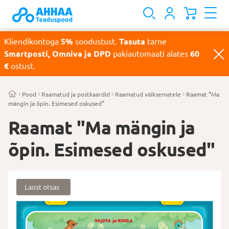
Kliendikontoga
5%
soodustust.
Tasuta
tarne
Smartposti, Omniva ja DPD
pakiautomaati alates
60
€
ostust.
Pood
Raamatud ja postkaardid
Raamatud väiksematele
Raamat “Ma
mängin ja õpin. Esimesed oskused”
Raamat "Ma mängin ja
õpin. Esimesed oskused"
Laost otsas