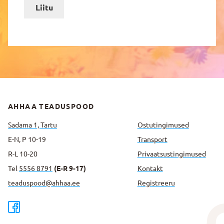
Liitu
AHHAA TEADUSPOOD
Sadama 1, Tartu
Ostutingimused
E-N, P 10-19
Transport
R-L 10-20
Privaatsus­tingimused
Tel
5556 8791
(E-R 9-17)
Kontakt
teaduspood@ahhaa.ee
Registreeru