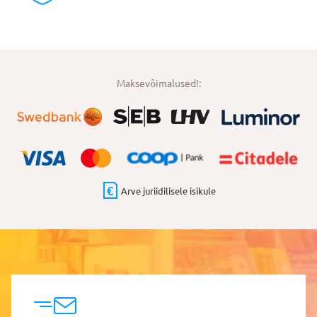
Maksevõimalused!:
Arve juriidilisele isikule