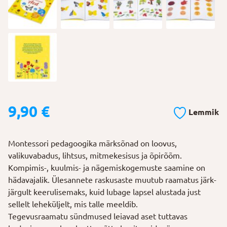
9,90
€
Lemmik
Montessori pedagoogika märksõnad on loovus,
valikuvabadus, lihtsus, mitmekesisus ja õpirõõm.
Kompimis-, kuulmis- ja nägemiskogemuste saamine on
hädavajalik. Ülesannete raskusaste muutub raamatus järk-
järgult keerulisemaks, kuid lubage lapsel alustada just
sellelt leheküljelt, mis talle meeldib.
Tegevusraamatu sündmused leiavad aset tuttavas