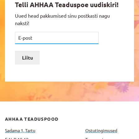
Telli AHHAA Teaduspoe uudiskiri!
Uued head pakkumised sinu postkasti nagu
naksti!
Liitu
AHHAA TEADUSPOOD
Sadama 1, Tartu
Ostutingimused