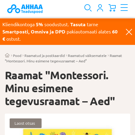
Kliendikontoga
5%
soodustust.
Tasuta
tarne
Smartposti, Omniva ja DPD
pakiautomaati alates
60
€
ostust.
Pood
Raamatud ja postkaardid
Raamatud väiksematele
Raamat
“Montessori. Minu esimene tegevusraamat – Aed”
Raamat "Montessori.
Minu esimene
tegevusraamat – Aed"
Laost otsas