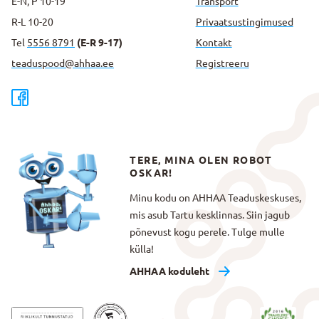
E-N, P 10-19
Transport
R-L 10-20
Privaatsus­tingimused
Tel
5556 8791
(E-R 9-17)
Kontakt
teaduspood@ahhaa.ee
Registreeru
TERE, MINA OLEN ROBOT
OSKAR!
Minu kodu on AHHAA Teaduskeskuses,
mis asub Tartu kesklinnas. Siin jagub
põnevust kogu perele. Tulge mulle
külla!
AHHAA koduleht