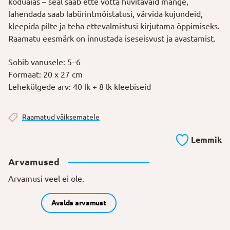
koduaias – seal saab ette võtta huvitavaid mänge,
lahendada saab labürintmõistatusi, värvida kujundeid,
kleepida pilte ja teha ettevalmistusi kirjutama õppimiseks.
Raamatu eesmärk on innustada iseseisvust ja avastamist.
Sobib vanusele: 5–6
Formaat: 20 x 27 cm
Lehekülgede arv: 40 lk + 8 lk kleebiseid
Raamatud väiksematele
Lemmik
Arvamused
Arvamusi veel ei ole.
Avalda arvamust