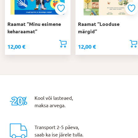
Raamat “Minu esimene
Raamat “Looduse
keharaamat”
märgid”
12,00
€
12,00
€
Kool või lasteaed,
maksa arvega.
Transport 2-5 päeva,
saab ka ise järele tulla.