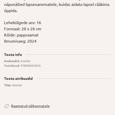
näpunäited lapsevanematele, kuidas aidata lapsel rääkima
õppida.
Lehekülgede arv: 16
Formaat: 20 x 26 cm
Köide: pappraamat
Ilmumisaeg: 2024
Toote info
Kaubamärk:
Koolibri
Tootekood:
9789985053676
Toote atribuudid
Tüüp:
Raamat
Raamatud väiksematele