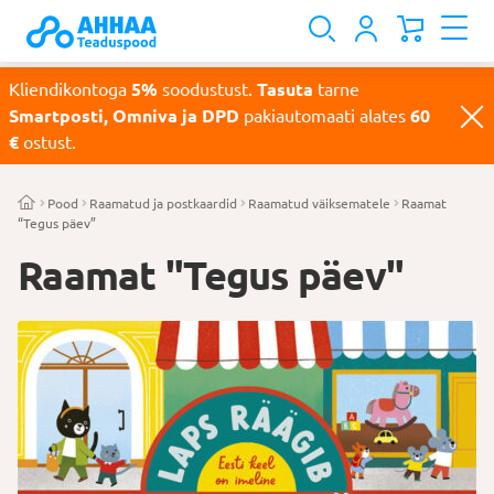
Kliendikontoga
5%
soodustust.
Tasuta
tarne
Smartposti, Omniva ja DPD
pakiautomaati alates
60
€
ostust.
Pood
Raamatud ja postkaardid
Raamatud väiksematele
Raamat
“Tegus päev”
Raamat "Tegus päev"