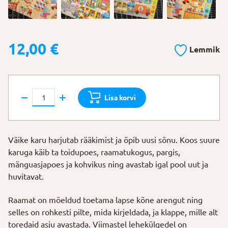
12,00
€
Lemmik
Raamat
Lisa korvi
"Tegus
päev"
kogus
Väike karu harjutab rääkimist ja õpib uusi sõnu. Koos suure
karuga käib ta toidupoes, raamatukogus, pargis,
mänguasjapoes ja kohvikus ning avastab igal pool uut ja
huvitavat.
Raamat on mõeldud toetama lapse kõne arengut ning
selles on rohkesti pilte, mida kirjeldada, ja klappe, mille alt
toredaid asju avastada. Viimastel lehekülgedel on