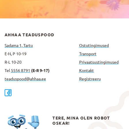
AHHAA TEADUSPOOD
Sadama 1, Tartu
Ostutingimused
E-N, P 10-19
Transport
R-L 10-20
Privaatsus­tingimused
Tel
5556 8791
(E-R 9-17)
Kontakt
teaduspood@ahhaa.ee
Registreeru
TERE, MINA OLEN ROBOT
OSKAR!