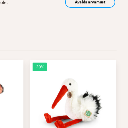
ole.
Avalda arvamust
-20%