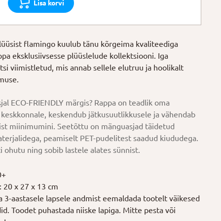
Lisa korvi
üüsist flamingo kuulub tänu kõrgeima kvaliteediga
pa eksklusiivsesse plüüslelude kollektsiooni. Iga
si viimistletud, mis annab sellele elutruu ja hoolikalt
imuse.
jal ECO-FRIENDLY märgis? Rappa on teadlik oma
keskkonnale, keskendub jätkusuutlikkusele ja vähendab
ist miinimumini. Seetõttu on mänguasjad täidetud
terjalidega, peamiselt PET-pudelitest saadud kiududega.
i ohutu ning sobib lastele alates sünnist.
0+
 20 x 27 x 13 cm
la 3-aastasele lapsele andmist eemaldada tootelt väikesed
ldid. Toodet puhastada niiske lapiga. Mitte pesta või