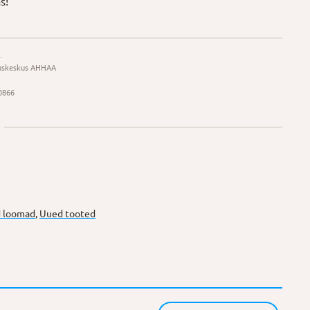
s!
.
uskeskus AHHAA
0866
 loomad
,
Uued tooted