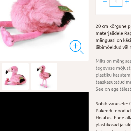
Flamingo
kogus
20 cm kõrgune pl
materjalidele Rap
mänguasi on käsit
läbimõeldud väl
Miks on mänguas
tegevuse mõjust 
plastiku kasutam
taaskasutatud ma
See on aga täiest
Sobib vanusele: 
Pakendi mõõdud:
Hoiatus! Enne al
plastikosad ja si