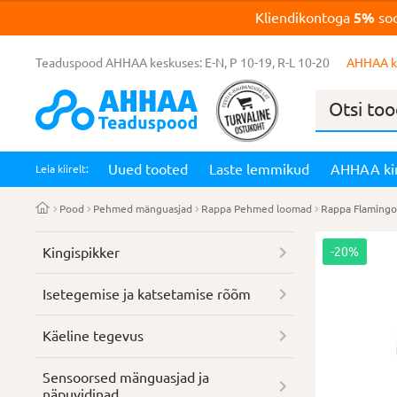
Kliendikontoga
5%
soo
Teaduspood AHHAA keskuses: E-N, P 10-19, R-L 10-20
AHHAA k
Products
search
Uued tooted
Laste lemmikud
AHHAA ki
Leia kiirelt:
Pood
Pehmed mänguasjad
Rappa Pehmed loomad
Rappa Flaming
Kingispikker
-20%
Isetegemise ja katsetamise rõõm
Käeline tegevus
Sensoorsed mänguasjad ja
näpuvidinad