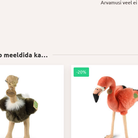
Arvamusi veel ei 
ib meeldida ka…
-20%