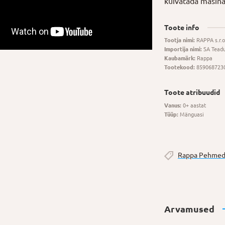
kuivatada masina
Toote info
Tootja nimi:
RAPPA s.r.o
Importija nimi:
SA Tead
Kaubamärk:
Rappa
Tootekood:
859068723
Toote atribuudid
Vanus:
0+ aastat
Tüüp:
Mänguasi
Rappa Pehmed
Arvamused