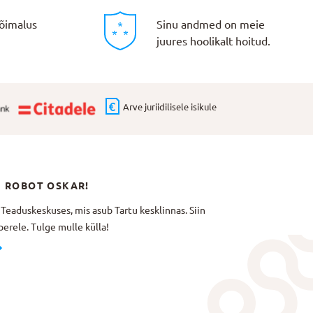
õimalus
Sinu andmed on meie
juures hoolikalt hoitud.
Arve juriidilisele isikule
N ROBOT OSKAR!
aduskeskuses, mis asub Tartu kesklinnas. Siin
erele. Tulge mulle külla!