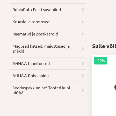
RobinRuth Eesti suveniirid
Kruusid ja termosed
Raamatud ja postkaardid
Sulle võ
Magusad katsed, maiustused ja
snäkid
-20%
AHHAA fännitooted
AHHAA Robolahing
Soodus­pakkumine! Tooted kuni
-40%!