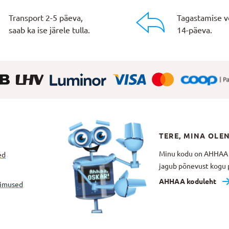
Transport 2-5 päeva,
Tagastamise v
saab ka ise järele tulla.
14-päeva.
TERE, MINA OLE
Minu kodu on AHHAA Te
ed
jagub põnevust kogu p
AHHAA koduleht
gimused