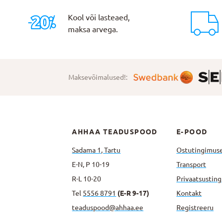
Kool või lasteaed,
maksa arvega.
Maksevõimalused!:
AHHAA TEADUSPOOD
E-POOD
Sadama 1, Tartu
Ostutingimus
E-N, P 10-19
Transport
R-L 10-20
Privaatsus­tin
Tel
5556 8791
(E-R 9-17)
Kontakt
teaduspood@ahhaa.ee
Registreeru