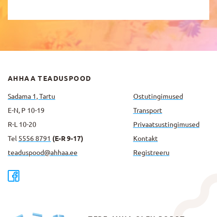
AHHAA TEADUSPOOD
Sadama 1, Tartu
Ostutingimused
E-N, P 10-19
Transport
R-L 10-20
Privaatsus­tingimused
Tel
5556 8791
(E-R 9-17)
Kontakt
teaduspood@ahhaa.ee
Registreeru