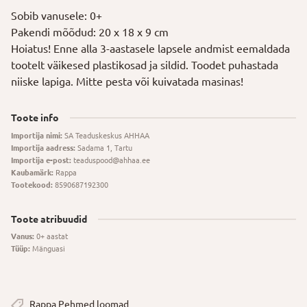
Sobib vanusele: 0+
Pakendi mõõdud: 20 x 18 x 9 cm
Hoiatus! Enne alla 3-aastasele lapsele andmist eemaldada
tootelt väikesed plastikosad ja sildid. Toodet puhastada
niiske lapiga. Mitte pesta või kuivatada masinas!
Toote info
Importija nimi:
SA Teaduskeskus AHHAA
Importija aadress:
Sadama 1, Tartu
Importija e-post:
teaduspood@ahhaa.ee
Kaubamärk:
Rappa
Tootekood:
8590687192300
Toote atribuudid
Vanus:
0+ aastat
Tüüp:
Mänguasi
Rappa Pehmed loomad