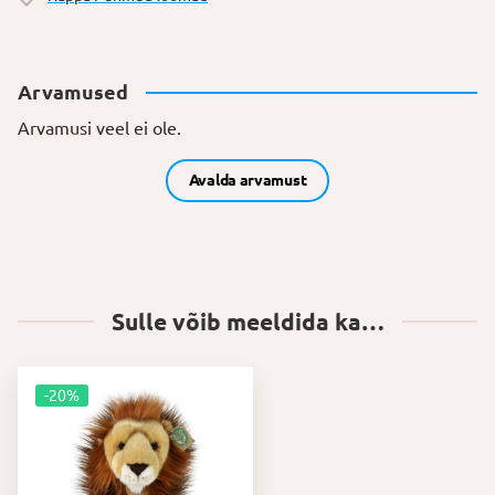
Arvamused
Arvamusi veel ei ole.
Avalda arvamust
Sulle võib meeldida ka…
-20%