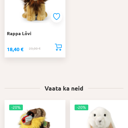
Rappa Lõvi
18,40
€
23,00
€
Algne
Praegune
hind
hind
oli:
on:
23,00 €.
18,40 €.
Vaata ka neid
-20%
-20%