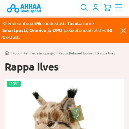
Kliendikontoga
5%
soodustust.
Tasuta
tarne
Smartposti, Omniva ja DPD
pakiautomaati alates
60
€
ostust.
Pood
Pehmed mänguasjad
Rappa Pehmed loomad
Rappa Ilves
Rappa Ilves
-20%