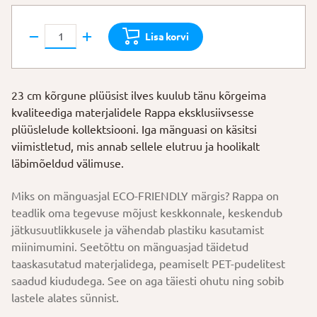
29,00 €.
23,20 €.
Rappa
Lisa korvi
Ilves
kogus
23 cm kõrgune plüüsist ilves kuulub tänu kõrgeima
kvaliteediga materjalidele Rappa eksklusiivsesse
plüüslelude kollektsiooni. Iga mänguasi on käsitsi
viimistletud, mis annab sellele elutruu ja hoolikalt
läbimõeldud välimuse.
Miks on mänguasjal ECO-FRIENDLY märgis? Rappa on
teadlik oma tegevuse mõjust keskkonnale, keskendub
jätkusuutlikkusele ja vähendab plastiku kasutamist
miinimumini. Seetõttu on mänguasjad täidetud
taaskasutatud materjalidega, peamiselt PET-pudelitest
saadud kiududega. See on aga täiesti ohutu ning sobib
lastele alates sünnist.