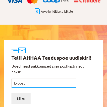
Arve juriidilisele isikule
Telli AHHAA Teaduspoe uudiskiri!
Uued head pakkumised sinu postkasti nagu
naksti!
Liitu