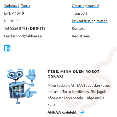
Sadama 1, Tartu
Ostutingimused
E-N, P 10-19
Transport
R-L 10-20
Privaatsus­tingimused
Tel
5556 8791
(E-R 9-17)
Kontakt
teaduspood@ahhaa.ee
Registreeru
TERE, MINA OLEN ROBOT
OSKAR!
Minu kodu on AHHAA Teaduskeskuses,
mis asub Tartu kesklinnas. Siin jagub
põnevust kogu perele. Tulge mulle
külla!
AHHAA koduleht