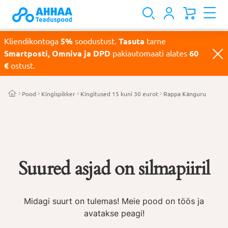
Kliendikontoga
5%
soodustust.
Tasuta
tarne
Smartposti, Omniva ja DPD
pakiautomaati alates
60
€
ostust.
Pood
Kingispikker
Kingitused 15 kuni 30 eurot
Rappa Känguru
Suured asjad on silmapiiril
Midagi suurt on tulemas! Meie pood on töös ja
avatakse peagi!