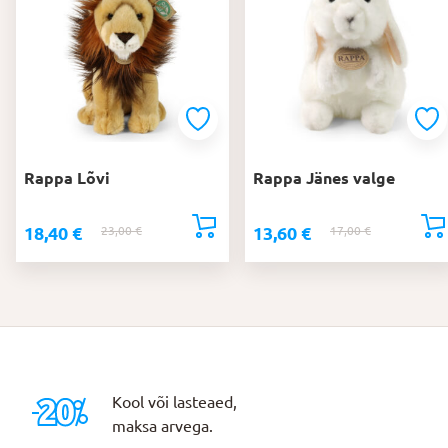
Rappa Lõvi
Rappa Jänes valge
18,40
€
13,60
€
23,00
€
Algne
Praegune
17,00
€
Algne
Praegune
hind
hind
hind
hind
oli:
on:
oli:
on:
23,00 €.
18,40 €.
17,00 €.
13,60 €.
Kool või lasteaed,
maksa arvega.