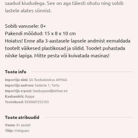
saadud kiududega. See on aga täiesti ohutu ning sobib
lastele alates sünnist.
Sobib vanusele: 0+
Pakendi mõõdud: 15 x 8 x 10 cm
Hoiatus! Enne alla 3-aastasele lapsele andmist eemaldada
tootelt väikesed plastikosad ja sildid. Toodet puhastada
niiske lapiga. Mitte pesta või kuivatada masinas!
Toote info
Importija nimi:
SA Teaduskeskus AHHAA
Importija aadress:
Sadama 1, Tartu
Importija e-post:
teaduspood@ahhaa.ee
Kaubamärk:
Rappa
Tootekood:
8590687252103
Toote atribuudid
Vanus:
0+ aastat
Tüüp:
Mänguasi