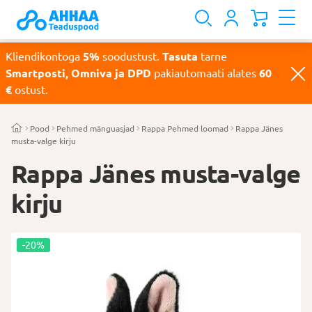
Kliendikontoga
5%
soodustust.
Tasuta
tarne
Smartposti, Omniva ja DPD
pakiautomaati alates
60
€
ostust.
Pood
Pehmed mänguasjad
Rappa Pehmed loomad
Rappa Jänes
musta-valge kirju
Rappa Jänes musta-valge
kirju
-20%