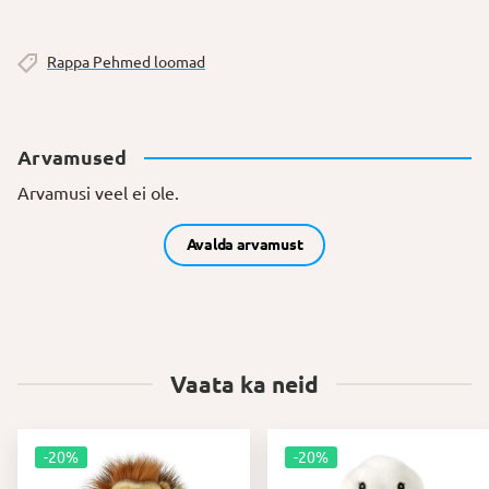
Rappa Pehmed loomad
Arvamused
Arvamusi veel ei ole.
Avalda arvamust
Vaata ka neid
-20%
-20%