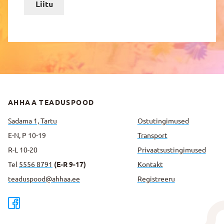
Liitu
AHHAA TEADUSPOOD
Sadama 1, Tartu
Ostutingimused
E-N, P 10-19
Transport
R-L 10-20
Privaatsus­tingimused
Tel
5556 8791
(E-R 9-17)
Kontakt
teaduspood@ahhaa.ee
Registreeru