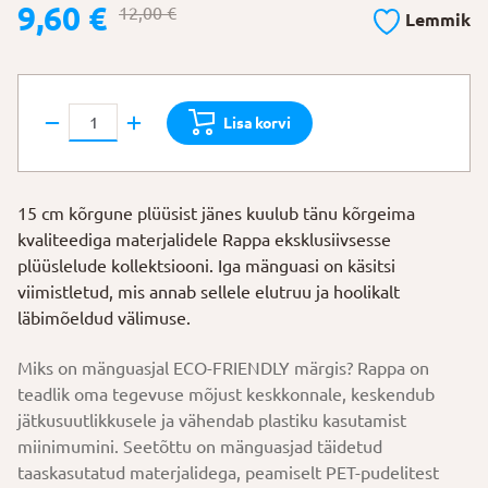
Algne
Praegune
9,60
€
12,00
€
Lemmik
hind
hind
oli:
on:
12,00 €.
9,60 €.
Rappa
Lisa korvi
Jänes
musta-
valge
15 cm kõrgune plüüsist jänes kuulub tänu kõrgeima
kirju
kvaliteediga materjalidele Rappa eksklusiivsesse
kogus
plüüslelude kollektsiooni. Iga mänguasi on käsitsi
viimistletud, mis annab sellele elutruu ja hoolikalt
läbimõeldud välimuse.
Miks on mänguasjal ECO-FRIENDLY märgis? Rappa on
teadlik oma tegevuse mõjust keskkonnale, keskendub
jätkusuutlikkusele ja vähendab plastiku kasutamist
miinimumini. Seetõttu on mänguasjad täidetud
taaskasutatud materjalidega, peamiselt PET-pudelitest