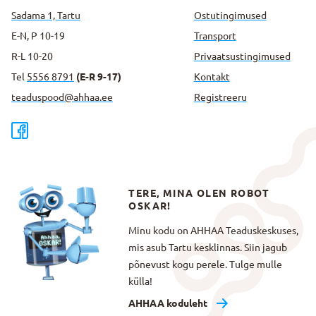
Sadama 1, Tartu
Ostutingimused
E-N, P 10-19
Transport
R-L 10-20
Privaatsus­tingimused
Tel
5556 8791
(E-R 9-17)
Kontakt
teaduspood@ahhaa.ee
Registreeru
TERE, MINA OLEN ROBOT
OSKAR!
Minu kodu on AHHAA Teaduskeskuses,
mis asub Tartu kesklinnas. Siin jagub
põnevust kogu perele. Tulge mulle
külla!
AHHAA koduleht