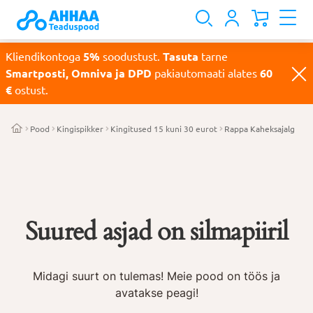
Kliendikontoga
5%
soodustust.
Tasuta
tarne
Smartposti, Omniva ja DPD
pakiautomaati alates
60
€
ostust.
Pood
Kingispikker
Kingitused 15 kuni 30 eurot
Rappa Kaheksajalg
Suured asjad on silmapiiril
Midagi suurt on tulemas! Meie pood on töös ja
avatakse peagi!