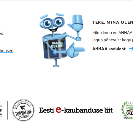
TERE, MINA OLE
Minu kodu on AHHAA Te
ed
jagub põnevust kogu p
AHHAA koduleht
gimused