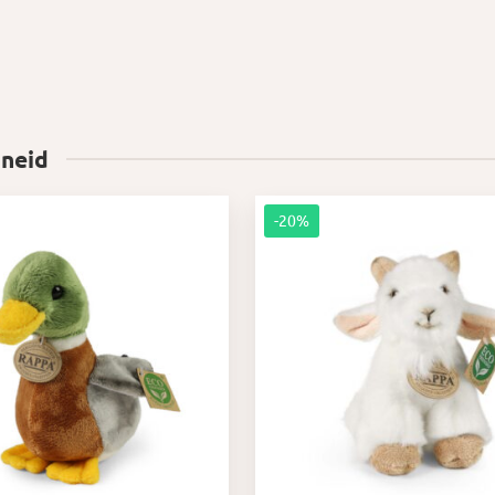
 neid
-20%