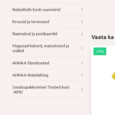
RobinRuth Eesti suveniirid
Kruusid ja termosed
Raamatud ja postkaardid
Vaata ka
Magusad katsed, maiustused ja
snäkid
-20%
AHHAA fännitooted
AHHAA Robolahing
Soodus­pakkumine! Tooted kuni
-40%!