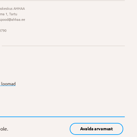
uskeskus AHHAA
ma 1, Tartu
spood@ahhaa.ee
3790
 loomad
ole.
Avalda arvamust