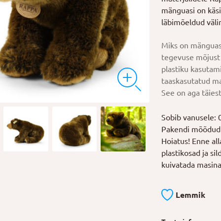
mänguasi on käsit
läbimõeldud väl
Miks on mänguas
tegevuse mõjust 
plastiku kasutam
taaskasutatud ma
See on aga täiest
Sobib vanusele: 
Pakendi mõõdud:
Hoiatus! Enne al
plastikosad ja si
kuivatada masina
Lemmik