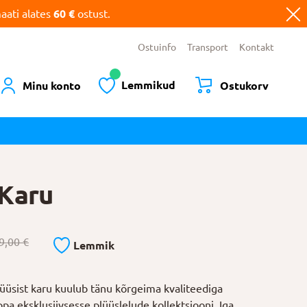
ati alates
60 €
ostust.
Ostuinfo
Transport
Kontakt
Lemmikud
Minu konto
Ostukorv
Karu
9,00
€
Lemmik
üüsist karu kuulub tänu kõrgeima kvaliteediga
pa eksklusiivsesse plüüslelude kollektsiooni. Iga