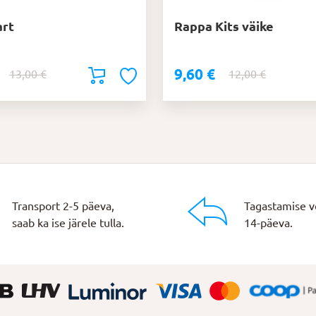
art
Rappa Kits väike
9,60
€
Algne
Praegune
Algne
Praegune
13,00
€
12,00
€
hind
hind
hind
hind
oli:
on:
oli:
on:
13,00 €.
10,40 €.
12,00 €.
9,60 €.
Transport 2-5 päeva,
Tagastamise v
saab ka ise järele tulla.
14-päeva.