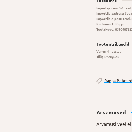
Toote info
Importija nimi:
SA Tead
Importija aadress:
Sada
Importija e-post:
teadu
Kaubamärk:
Rappa
Tootekood:
859068722
Toote atribuudid
Vanus:
0+ aastat
Tüüp:
Mänguasi
Rappa Pehmed
Arvamused
Arvamusi veel ei 