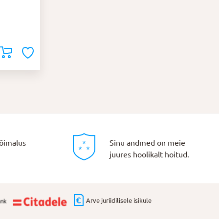
õimalus
Sinu andmed on meie
juures hoolikalt hoitud.
Arve juriidilisele isikule