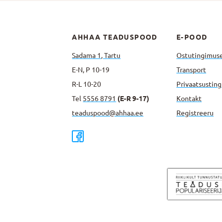
AHHAA TEADUSPOOD
E-POOD
Sadama 1, Tartu
Ostutingimus
E-N, P 10-19
Transport
R-L 10-20
Privaatsus­tin
Tel
5556 8791
(E-R 9-17)
Kontakt
teaduspood@ahhaa.ee
Registreeru