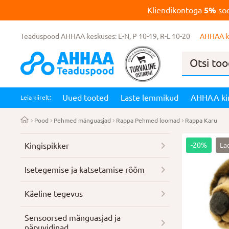
Kliendikontoga
5%
soo
Teaduspood AHHAA keskuses: E-N, P 10-19, R-L 10-20
AHHAA k
Products
search
Uued tooted
Laste lemmikud
AHHAA ki
Leia kiirelt:
Pood
Pehmed mänguasjad
Rappa Pehmed loomad
Rappa Karu
La
Kingispikker
-20%
Isetegemise ja katsetamise rõõm
Käeline tegevus
Sensoorsed mänguasjad ja
näpuvidinad