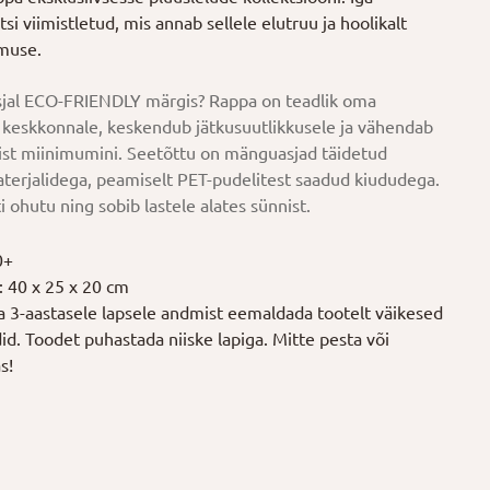
si viimistletud, mis annab sellele elutruu ja hoolikalt
imuse.
jal ECO-FRIENDLY märgis? Rappa on teadlik oma
keskkonnale, keskendub jätkusuutlikkusele ja vähendab
ist miinimumini. Seetõttu on mänguasjad täidetud
terjalidega, peamiselt PET-pudelitest saadud kiududega.
i ohutu ning sobib lastele alates sünnist.
0+
 40 x 25 x 20 cm
la 3-aastasele lapsele andmist eemaldada tootelt väikesed
ldid. Toodet puhastada niiske lapiga. Mitte pesta või
s!