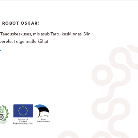
N ROBOT OSKAR!
aduskeskuses, mis asub Tartu kesklinnas. Siin
erele. Tulge mulle külla!