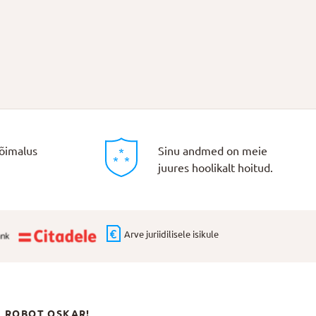
õimalus
Sinu andmed on meie
juures hoolikalt hoitud.
Arve juriidilisele isikule
N ROBOT OSKAR!