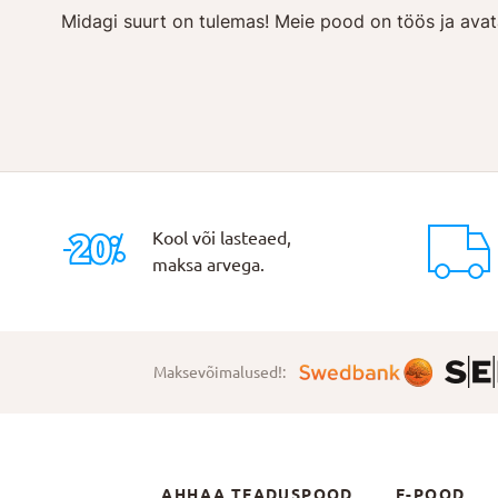
Midagi suurt on tulemas! Meie pood on töös ja avat
Kool või lasteaed,
maksa arvega.
Maksevõimalused!:
AHHAA TEADUSPOOD
E-POOD