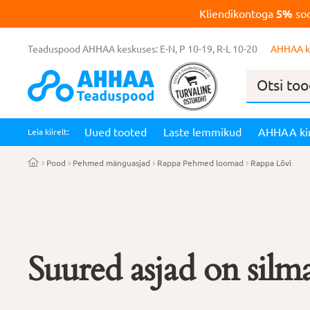
Kliendikontoga
5%
soo
Teaduspood AHHAA keskuses: E-N, P 10-19, R-L 10-20
AHHAA k
Products
search
Uued tooted
Laste lemmikud
AHHAA ki
Leia kiirelt:
Pood
Pehmed mänguasjad
Rappa Pehmed loomad
Rappa Lõvi
Suured asjad on silma