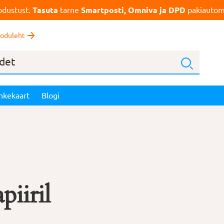
dustust.
Tasuta
tarne
Smartposti, Omniva ja DPD
pakiautoma
oduleht
nkekaart
Blogi
piiril