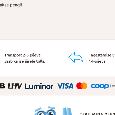
akse peagi!
Transport 2-5 päeva,
Tagastamise v
saab ka ise järele tulla.
14-päeva.
TERE, MINA OLE