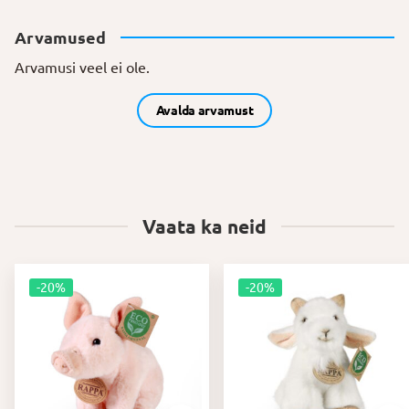
Arvamused
Arvamusi veel ei ole.
Avalda arvamust
Vaata ka neid
-20%
-20%