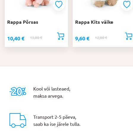
Rappa Põrsas
Rappa Kits väike
10,40
€
9,60
€
13,00
€
Algne
Praegune
12,00
€
Algne
Praegune
hind
hind
hind
hind
oli:
on:
oli:
on:
13,00 €.
10,40 €.
12,00 €.
9,60 €.
Kool või lasteaed,
maksa arvega.
Transport 2-5 päeva,
saab ka ise järele tulla.