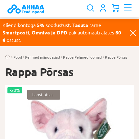
Kliendikontoga
5%
soodustust.
Tasuta
tarne
Smartposti, Omniva ja DPD
pakiautomaati alates
60
€
ostust.
Pood
Pehmed mänguasjad
Rappa Pehmed loomad
Rappa Põrsas
Rappa Põrsas
-20%
Laost otsas