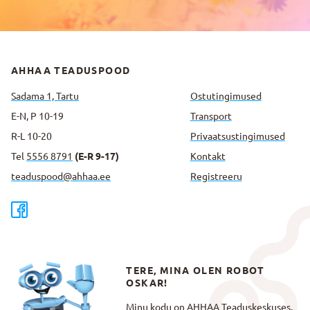
AHHAA TEADUSPOOD
Sadama 1, Tartu
Ostutingimused
E-N, P 10-19
Transport
R-L 10-20
Privaatsus­tingimused
Tel
5556 8791
(E-R 9-17)
Kontakt
teaduspood@ahhaa.ee
Registreeru
TERE, MINA OLEN ROBOT
OSKAR!
Minu kodu on AHHAA Teaduskeskuses,