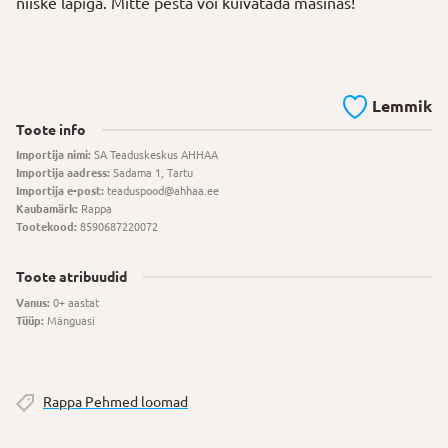
niiske lapiga. Mitte pesta või kuivatada masinas!
Lemmik
Toote info
Importija nimi:
SA Teaduskeskus AHHAA
Importija aadress:
Sadama 1, Tartu
Importija e-post:
teaduspood@ahhaa.ee
Kaubamärk:
Rappa
Tootekood:
8590687220072
Toote atribuudid
Vanus:
0+ aastat
Tüüp:
Mänguasi
Rappa Pehmed loomad