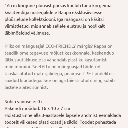
16 cm kõrgune plüüsist põrsas kuulub tänu kõrgeima
12,00 €.
9,60 €.
kvaliteediga materjalidele Rappa eksklusiivsesse
plüüslelude kollektsiooni. Iga mänguasi on käsitsi
viimistletud, mis annab sellele elutruu ja hoolikalt
läbimõeldud välimuse.
Miks on mänguasjal ECO-FRIENDLY märgis? Rappa on
teadlik oma tegevuse mõjust keskkonnale, keskendub
jätkusuutlikkusele ja vähendab plastiku kasutamist
miinimumini. Seetõttu on mänguasjad täidetud
taaskasutatud materjalidega, peamiselt PET-pudelitest
saadud kiududega. See on aga täiesti ohutu ning sobib
lastele alates sünnist.
Sobib vanusele: 0+
Pakendi mõõdud: 16 x 10 x 7 cm
Hoiatus! Enne alla 3-aastasele lapsele andmist eemaldada
tootelt väikesed plastikosad ja sildid. Toodet puhastada