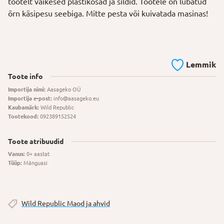
tootelt väikesed plastikosad ja sildid. Tootele on lubatud
õrn käsipesu seebiga. Mitte pesta või kuivatada masinas!
Lemmik
Toote info
Importija nimi:
Aasageko OÜ
Importija e-post:
info@aasageko.eu
Kaubamärk:
Wild Republic
Tootekood:
092389152524
Toote atribuudid
Vanus:
0+ aastat
Tüüp:
Mänguasi
Wild Republic Maod ja ahvid