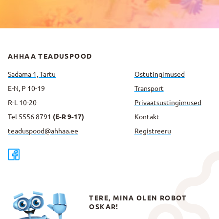
AHHAA TEADUSPOOD
Sadama 1, Tartu
Ostutingimused
E-N, P 10-19
Transport
R-L 10-20
Privaatsus­tingimused
Tel
5556 8791
(E-R 9-17)
Kontakt
teaduspood@ahhaa.ee
Registreeru
TERE, MINA OLEN ROBOT
OSKAR!