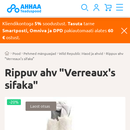
Kliendikontoga
5%
soodustust.
Tasuta
tarne
Smartposti, Omniva ja DPD
pakiautomaati alates
60
€
ostust.
Pood
Pehmed mänguasjad
Wild Republic Maod ja ahvid
Rippuv ahv
“Verreaux’s sifaka”
Rippuv ahv "Verreaux's
sifaka"
-20%
Laost otsas