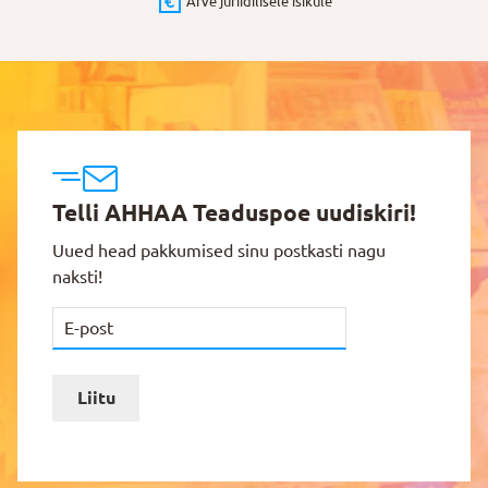
Arve juriidilisele isikule
Telli AHHAA Teaduspoe uudiskiri!
Uued head pakkumised sinu postkasti nagu
naksti!
Liitu