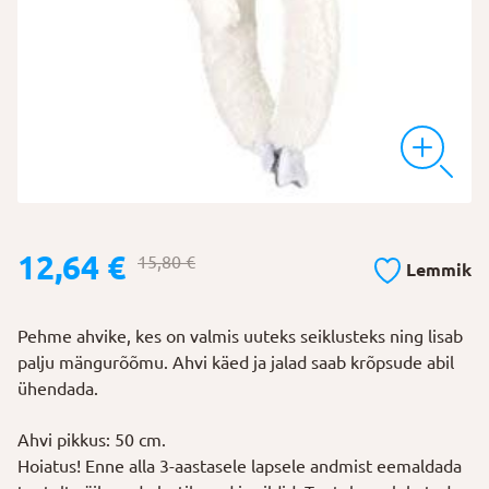
Algne
Praegune
12,64
€
15,80
€
Lemmik
hind
hind
oli:
on:
Pehme ahvike, kes on valmis uuteks seiklusteks ning lisab
15,80 €.
12,64 €.
palju mängurõõmu. Ahvi käed ja jalad saab krõpsude abil
ühendada.
Ahvi pikkus: 50 cm.
Hoiatus! Enne alla 3-aastasele lapsele andmist eemaldada