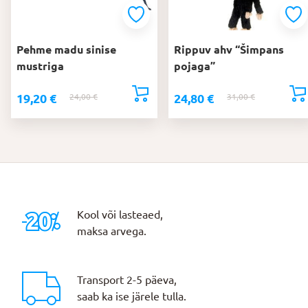
Pehme madu sinise
Rippuv ahv “Šimpans
mustriga
pojaga”
19,20
€
24,80
€
24,00
€
Algne
Praegune
31,00
€
Algne
Praegune
hind
hind
hind
hind
oli:
on:
oli:
on:
24,00 €.
19,20 €.
31,00 €.
24,80 €.
Kool või lasteaed,
maksa arvega.
Transport 2-5 päeva,
saab ka ise järele tulla.