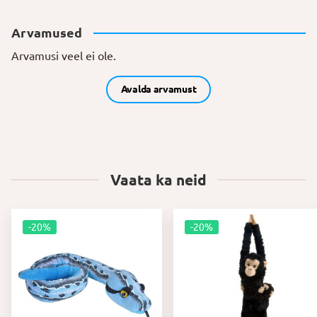
Arvamused
Arvamusi veel ei ole.
Avalda arvamust
Vaata ka neid
-20%
-20%