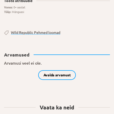
Toote atribuudid
Vanus:
0+ aastat
Tüüp:
Mänguasi
Wild Republic Pehmed loomad
Arvamused
Arvamusi veel ei ole.
Avalda arvamust
Vaata ka neid