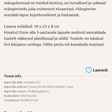
mänguloomad on loodud kestma, on turvalised ja sobivad
mängimiseks juba esimesest eluaastast. Mängimine
arendab lapse kujutlusvõimet ja fantaasiat.
Looma mõõdud: 10 x 23 x 8 cm
Hoiatus! Enne alla 3-aastasele lapsele andmist eemaldada
tootelt väikesed plastikosad ja sildid. Tootele on lubatud
õrn käsipesu seebiga. Mitte pesta või kuivatada masinas!
Lemmik
Toote info
Importija nimi:
Aasageko OÜ
Importija aadress:
Fynsvej 60 DK-5500 Middelfart Taani
Importija e-post:
info@aasageko.eu
Kaubamärk:
Wild Republic
Tootekood:
092389231236