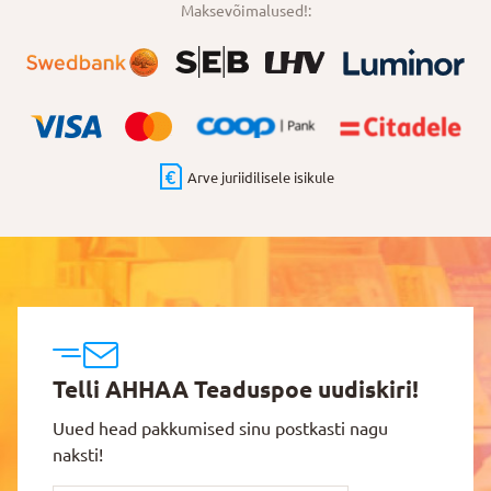
Maksevõimalused!:
Arve juriidilisele isikule
Telli AHHAA Teaduspoe uudiskiri!
Uued head pakkumised sinu postkasti nagu
naksti!