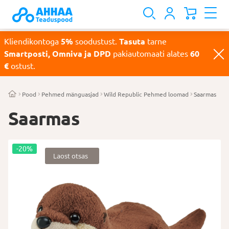
Kliendikontoga
5%
soodustust.
Tasuta
tarne
Smartposti, Omniva ja DPD
pakiautomaati alates
60
€
ostust.
Pood
Pehmed mänguasjad
Wild Republic Pehmed loomad
Saarmas
Saarmas
-20%
Laost otsas