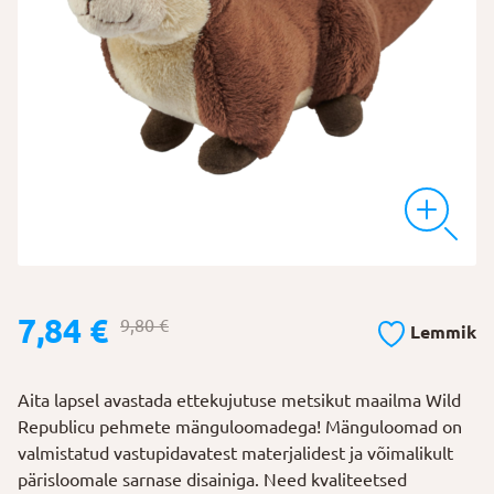
Algne
Praegune
7,84
€
9,80
€
Lemmik
hind
hind
oli:
on:
Aita lapsel avastada ettekujutuse metsikut maailma Wild
9,80 €.
7,84 €.
Republicu pehmete mänguloomadega! Mänguloomad on
valmistatud vastupidavatest materjalidest ja võimalikult
pärisloomale sarnase disainiga. Need kvaliteetsed