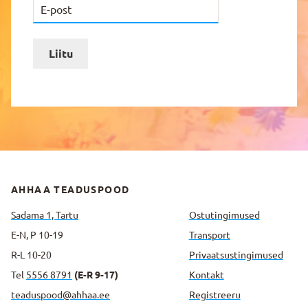
Liitu
AHHAA TEADUSPOOD
Sadama 1, Tartu
Ostutingimused
E-N, P 10-19
Transport
R-L 10-20
Privaatsus­tingimused
Tel
5556 8791
(E-R 9-17)
Kontakt
teaduspood@ahhaa.ee
Registreeru