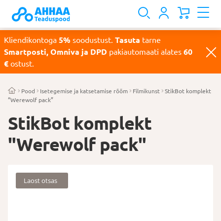
Kliendikontoga
5%
soodustust.
Tasuta
tarne
Smartposti, Omniva ja DPD
pakiautomaati alates
60
€
ostust.
Pood
Isetegemise ja katsetamise rõõm
Filmikunst
StikBot komplekt
“Werewolf pack”
StikBot komplekt
"Werewolf pack"
Laost otsas