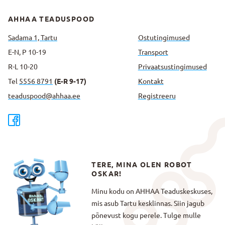
AHHAA TEADUSPOOD
Sadama 1, Tartu
Ostutingimused
E-N, P 10-19
Transport
R-L 10-20
Privaatsus­tingimused
Tel
5556 8791
(E-R 9-17)
Kontakt
teaduspood@ahhaa.ee
Registreeru
TERE, MINA OLEN ROBOT
OSKAR!
Minu kodu on AHHAA Teaduskeskuses,
mis asub Tartu kesklinnas. Siin jagub
põnevust kogu perele. Tulge mulle