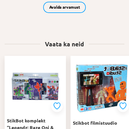
Avalda arvamust
Vaata ka neid
StikBot komplekt
Stikbot filmistuudio
“Legendz: Raze Oni &