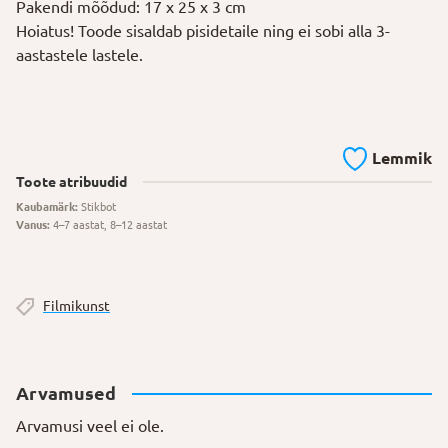
Pakendi mõõdud: 17 x 25 x 3 cm
Hoiatus! Toode sisaldab pisidetaile ning ei sobi alla 3-
aastastele lastele.
Lemmik
Toote atribuudid
Kaubamärk:
Stikbot
Vanus:
4–7 aastat, 8–12 aastat
Filmikunst
Arvamused
Arvamusi veel ei ole.