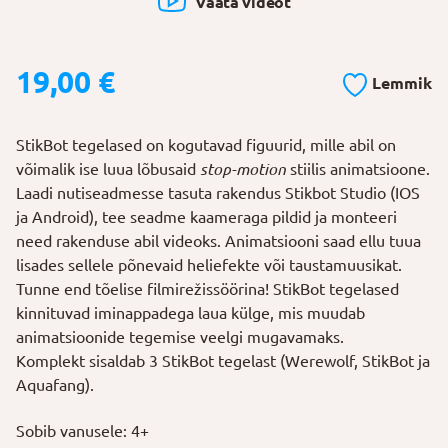
Vaata videot
19,00
€
Lemmik
StikBot tegelased on kogutavad figuurid, mille abil on
võimalik ise luua lõbusaid
stop-motion
stiilis animatsioone.
Laadi nutiseadmesse tasuta rakendus Stikbot Studio (IOS
ja Android), tee seadme kaameraga pildid ja monteeri
need rakenduse abil videoks. Animatsiooni saad ellu tuua
lisades sellele põnevaid heliefekte või taustamuusikat.
Tunne end tõelise filmirežissöörina! StikBot tegelased
kinnituvad iminappadega laua külge, mis muudab
animatsioonide tegemise veelgi mugavamaks.
Komplekt sisaldab 3 StikBot tegelast (Werewolf, StikBot ja
Aquafang).
Sobib vanusele: 4+