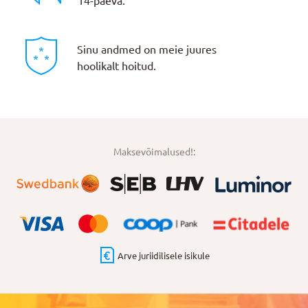
14-päeva.
Sinu andmed on meie juures
hoolikalt hoitud.
Maksevõimalused!:
Arve juriidilisele isikule