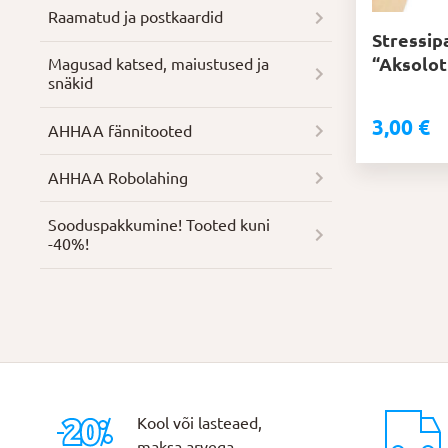
Raamatud ja postkaardid
Stressipa
“Aksolot
Magusad katsed, maiustused ja
snäkid
3,00
€
AHHAA fännitooted
AHHAA Robolahing
Soodus­pakkumine! Tooted kuni
-40%!
Kool või lasteaed,
maksa arvega.