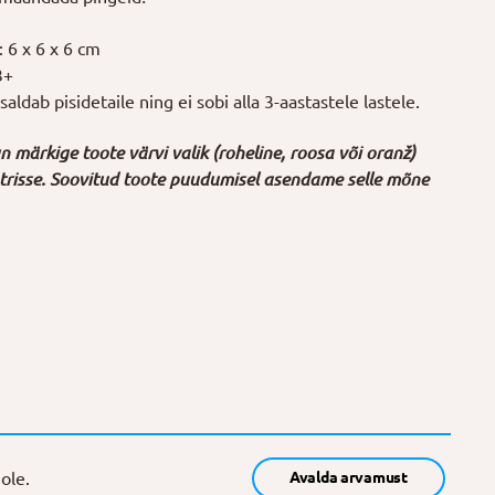
 6 x 6 x 6 cm
3+
aldab pisidetaile ning ei sobi alla 3-aastastele lastele.
 märkige toote värvi valik (roheline, roosa või oranž)
risse. Soovitud toote puudumisel asendame selle mõne
ole.
Avalda arvamust