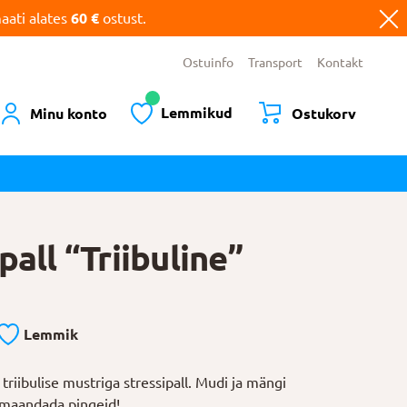
ati alates
60 €
ostust.
Ostuinfo
Transport
Kontakt
Lemmikud
Minu konto
Ostukorv
pall “Triibuline”
Lemmik
riibulise mustriga stressipall. Mudi ja mängi
t maandada pingeid!