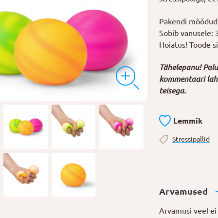
Pakendi mõõdud:
Sobib vanusele: 
Hoiatus! Toode sis
Tähelepanu! Palun
kommentaari laht
teisega.
Lemmik
Stressipallid
Arvamused
Arvamusi veel ei 