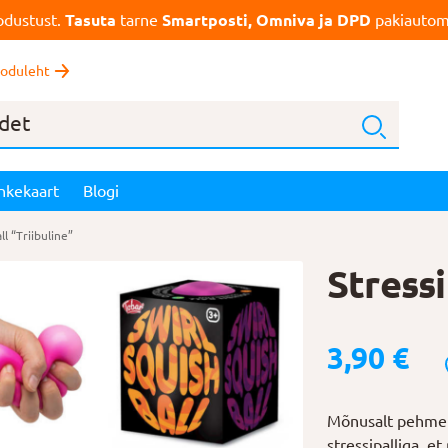
dustust.
Tasuta
tarne
Smartposti, Omniva ja DPD
pakiautoma
oduleht
nkekaart
Blogi
ll “Triibuline”
Stressi
3,90
€
Mõnusalt pehme t
stressipalliga, e