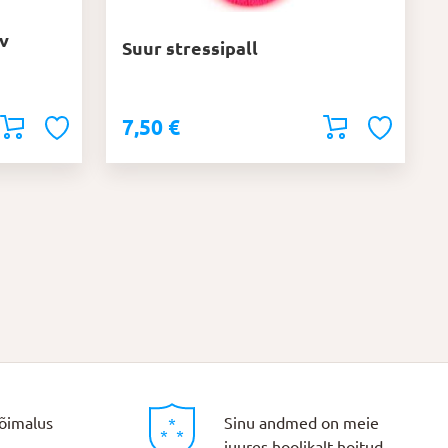
v
Suur stressipall
7,50
€
õimalus
Sinu andmed on meie
juures hoolikalt hoitud.