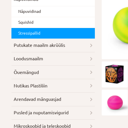
Näpuvidinad
Squishid
Stressipallid
Putukate maailm akrüülis
Loodusmaailm
Õuemängud
Nutikas Plastiliin
Arendavad mänguasjad
Pusled ja nuputamisvigurid
Mikroskoobid ja teleskoobid