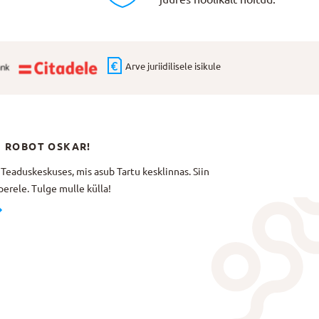
Arve juriidilisele isikule
N ROBOT OSKAR!
aduskeskuses, mis asub Tartu kesklinnas. Siin
erele. Tulge mulle külla!