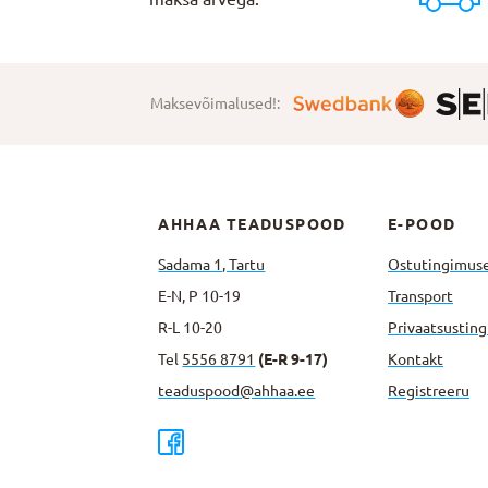
Maksevõimalused!:
AHHAA TEADUSPOOD
E-POOD
Sadama 1, Tartu
Ostutingimus
E-N, P 10-19
Transport
R-L 10-20
Privaatsus­tin
Tel
5556 8791
(E-R 9-17)
Kontakt
teaduspood@ahhaa.ee
Registreeru