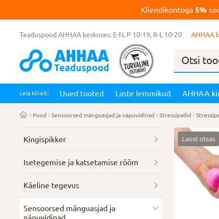
Kliendikontoga
5%
soo
Teaduspood AHHAA keskuses: E-N, P 10-19, R-L 10-20
AHHAA k
Products
search
Uued tooted
Laste lemmikud
AHHAA ki
Leia kiirelt:
Pood
Sensoorsed mänguasjad ja näpuvidinad
Stressipallid
Stressipa
Laost otsas
Kingispikker
Isetegemise ja katsetamise rõõm
Käeline tegevus
Sensoorsed mänguasjad ja
näpuvidinad