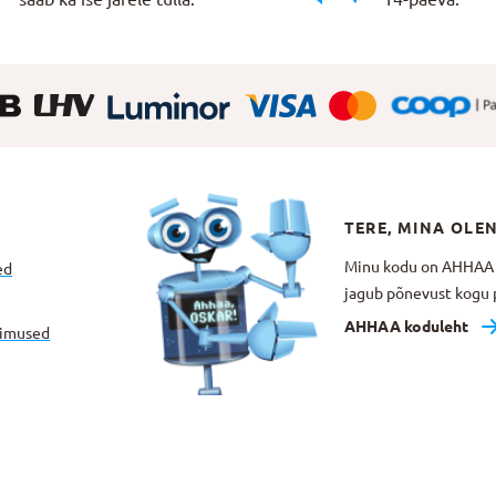
TERE, MINA OLE
Minu kodu on AHHAA Te
ed
jagub põnevust kogu p
AHHAA koduleht
gimused