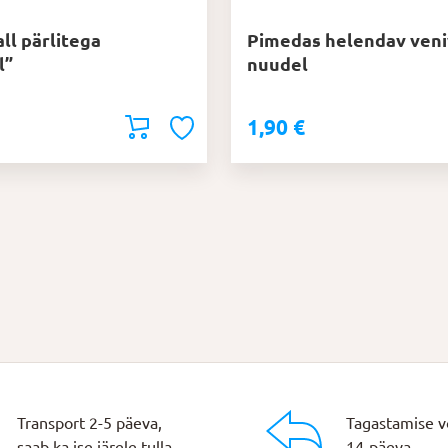
ll pärlitega
Pimedas helendav veni
l”
nuudel
1,90
€
Transport 2-5 päeva,
Tagastamise v
saab ka ise järele tulla.
14-päeva.