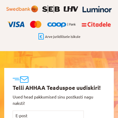
Arve juriidilisele isikule
Telli AHHAA Teaduspoe uudiskiri!
Uued head pakkumised sinu postkasti nagu
naksti!