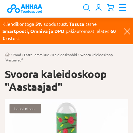
Kliendikontoga
5%
soodustust.
Tasuta
tarne
Smartposti, Omniva ja DPD
pakiautomaati alates
60
€
ostust.
Pood
Laste lemmikud
Kaleidoskoobid
Svoora kaleidoskoop
“Aastaajad”
Svoora kaleidoskoop
"Aastaajad"
Laost otsas