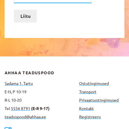
Liitu
AHHAA TEADUSPOOD
Sadama 1, Tartu
Ostutingimused
E-N, P 10-19
Transport
R-L 10-20
Privaatsus­tingimused
Tel
5556 8791
(E-R 9-17)
Kontakt
teaduspood@ahhaa.ee
Registreeru