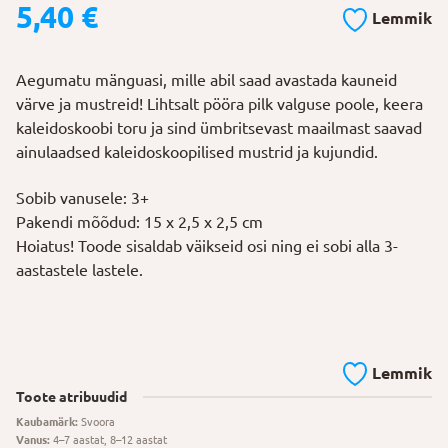
5,40
€
Lemmik
Aegumatu mänguasi, mille abil saad avastada kauneid
värve ja mustreid! Lihtsalt pööra pilk valguse poole, keera
kaleidoskoobi toru ja sind ümbritsevast maailmast saavad
ainulaadsed kaleidoskoopilised mustrid ja kujundid.
Sobib vanusele: 3+
Pakendi mõõdud: 15 x 2,5 x 2,5 cm
Hoiatus! Toode sisaldab väikseid osi ning ei sobi alla 3-
aastastele lastele.
Lemmik
Toote atribuudid
Kaubamärk:
Svoora
Vanus:
4–7 aastat, 8–12 aastat