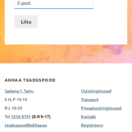
Liitu
AHHAA TEADUSPOOD
Sadama 1, Tartu
Ostutingimused
E-N, P 10-19
Transport
R-L 10-20
Privaatsus­tingimused
Tel
5556 8791
(E-R 9-17)
Kontakt
teaduspood@ahhaa.ee
Registreeru