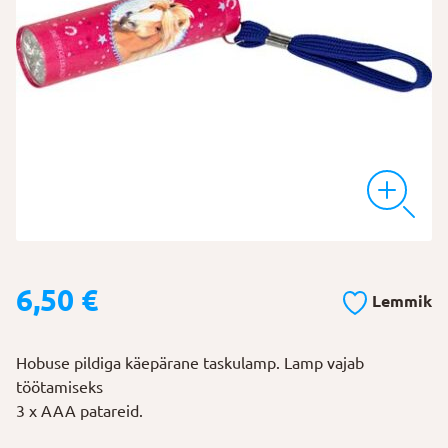
6,50
€
Lemmik
Hobuse pildiga käepärane taskulamp. Lamp vajab
töötamiseks
3 x AAA patareid.