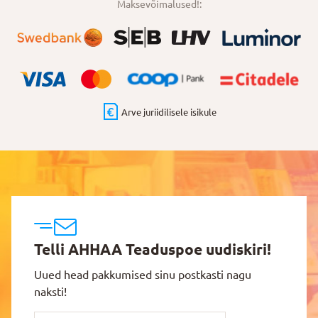
Maksevõimalused!:
Arve juriidilisele isikule
Telli AHHAA Teaduspoe uudiskiri!
Uued head pakkumised sinu postkasti nagu
naksti!