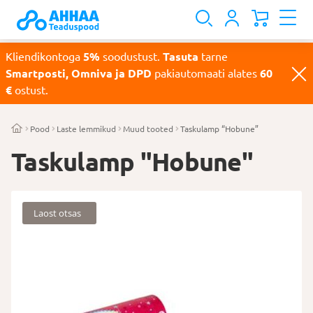
Kliendikontoga
5%
soodustust.
Tasuta
tarne
Smartposti, Omniva ja DPD
pakiautomaati alates
60
€
ostust.
Pood
Laste lemmikud
Muud tooted
Taskulamp “Hobune”
Taskulamp "Hobune"
Laost otsas