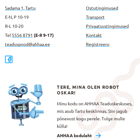
Sadama 1, Tartu
Ostutingimused
E-N, P 10-19
Transport
R-L 10-20
Privaatsus­tingimused
Tel
5556 8791
(E-R 9-17)
Kontakt
teaduspood@ahhaa.ee
Registreeru
TERE, MINA OLEN ROBOT
OSKAR!
Minu kodu on AHHAA Teaduskeskuses,
mis asub Tartu kesklinnas. Siin jagub
põnevust kogu perele. Tulge mulle
külla!
AHHAA koduleht