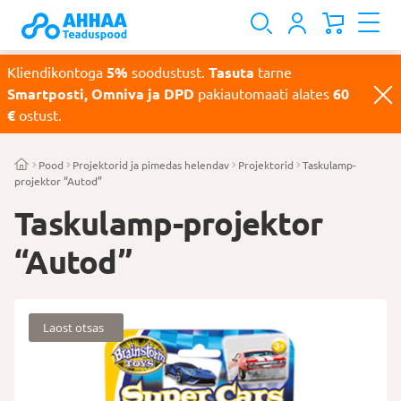
Kliendikontoga
5%
soodustust.
Tasuta
tarne
Smartposti, Omniva ja DPD
pakiautomaati alates
60
€
ostust.
Pood
Projektorid ja pimedas helendav
Projektorid
Taskulamp-
projektor “Autod”
Taskulamp-projektor
“Autod”
Laost otsas