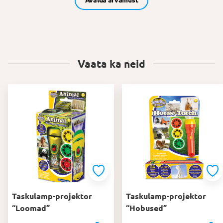
Avalda arvamust
Vaata ka neid
Taskulamp-projektor
Taskulamp-projektor
“Loomad”
“Hobused”