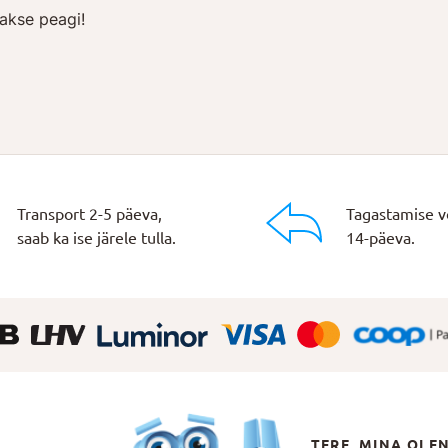
akse peagi!
Transport 2-5 päeva,
Tagastamise v
saab ka ise järele tulla.
14-päeva.
TERE, MINA OLE