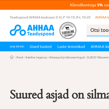
Kliendikontoga
5%
soo
Teaduspood AHHAA keskuses: E-N, P 10-19, R-L 10-20
AHHAA k
Products
search
Uued tooted
Laste lemmikud
AHHAA ki
Leia kiirelt:
Pood
Käeline tegevus
Kleepsud ja tätoveeringud
DJECO Tätoveer
Suured asjad on silma