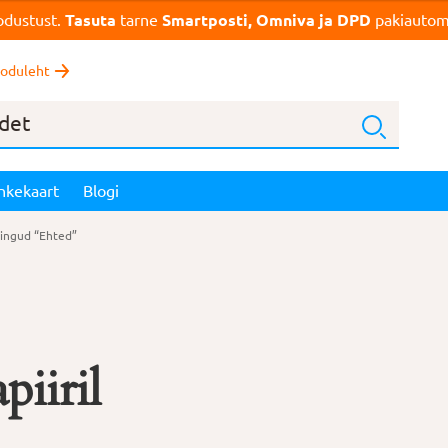
dustust.
Tasuta
tarne
Smartposti, Omniva ja DPD
pakiautoma
oduleht
nkekaart
Blogi
ingud “Ehted”
piiril