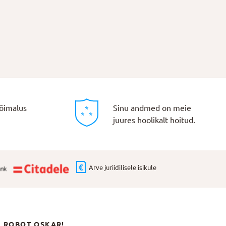
õimalus
Sinu andmed on meie
juures hoolikalt hoitud.
Arve juriidilisele isikule
N ROBOT OSKAR!