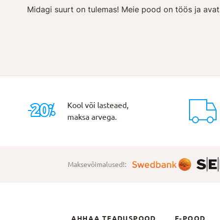
Midagi suurt on tulemas! Meie pood on töös ja avat
Kool või lasteaed,
maksa arvega.
Maksevõimalused!:
AHHAA TEADUSPOOD
E-POOD