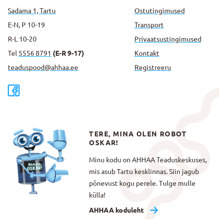
Sadama 1, Tartu
Ostutingimused
E-N, P 10-19
Transport
R-L 10-20
Privaatsus­tingimused
Tel
5556 8791
(E-R 9-17)
Kontakt
teaduspood@ahhaa.ee
Registreeru
TERE, MINA OLEN ROBOT
OSKAR!
Minu kodu on AHHAA Teaduskeskuses,
mis asub Tartu kesklinnas. Siin jagub
põnevust kogu perele. Tulge mulle
külla!
AHHAA koduleht