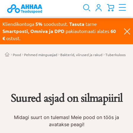
Kliendikontoga
5%
soodustust.
Tasuta
tarne
Smartposti, Omniva ja DPD
pakiautomaati alates
60
€
ostust.
Pood
Pehmed mänguasjad
Bakterid, viirused ja rakud
Tuberkuloos
Suured asjad on silmapiiril
Midagi suurt on tulemas! Meie pood on töös ja
avatakse peagi!