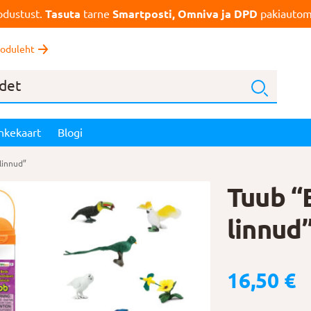
dustust.
Tasuta
tarne
Smartposti, Omniva ja DPD
pakiautoma
oduleht
nkekaart
Blogi
linnud”
Tuub “
linnud
16,50
€