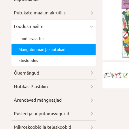
Putukate maailm akrüülis
Loodusmaailm
Loodusvaatlus
Mänguloomad ja -putukad
Elusloodus
Õuemängud
Nutikas Plastiliin
Arendavad mänguasjad
Pusled ja nuputamisvigurid
Mikroskoobid ja teleskoobid