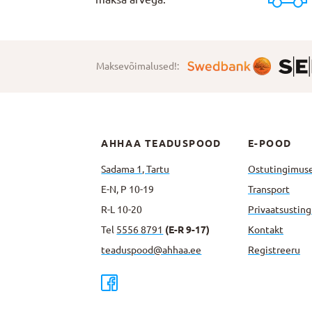
Maksevõimalused!:
AHHAA TEADUSPOOD
E-POOD
Sadama 1, Tartu
Ostutingimus
E-N, P 10-19
Transport
R-L 10-20
Privaatsus­tin
Tel
5556 8791
(E-R 9-17)
Kontakt
teaduspood@ahhaa.ee
Registreeru