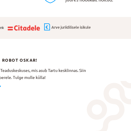
Arve juriidilisele isikule
N ROBOT OSKAR!
aduskeskuses, mis asub Tartu kesklinnas. Siin
erele. Tulge mulle külla!