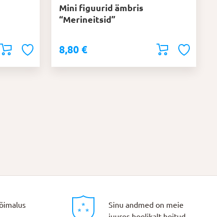
Mini figuurid ämbris
“Merineitsid”
8,80
€
õimalus
Sinu andmed on meie
juures hoolikalt hoitud.