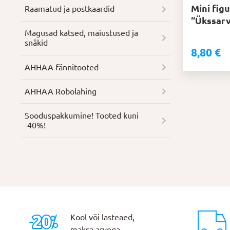
Mini fig
Raamatud ja postkaardid
“Ükssarv
Magusad katsed, maiustused ja
snäkid
8,80
€
AHHAA fännitooted
AHHAA Robolahing
Soodus­pakkumine! Tooted kuni
-40%!
Kool või lasteaed,
maksa arvega.