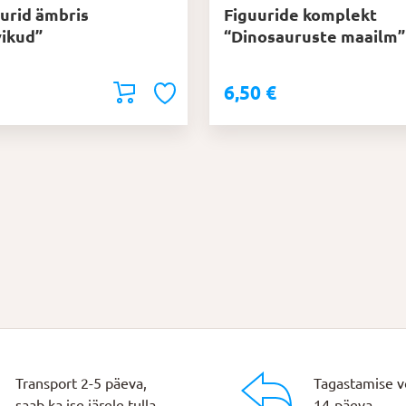
uurid ämbris
Figuuride komplekt
ikud”
“Dinosauruste maailm”
6,50
€
Transport 2-5 päeva,
Tagastamise v
saab ka ise järele tulla.
14-päeva.