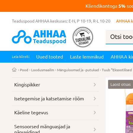
Kliendikontoga
5%
soo
Teaduspood AHHAA keskuses: E-N, P 10-19, R-L 10-20
AHHAA k
Products
search
Uued tooted
Laste lemmikud
AHHAA ki
Leia kiirelt:
Pood
Loodusmaailm
Mänguloomad ja -putukad
Tuub “Eksootilised 
Laost otsas
Kingispikker
Isetegemise ja katsetamise rõõm
Käeline tegevus
Sensoorsed mänguasjad ja
näpuvidinad