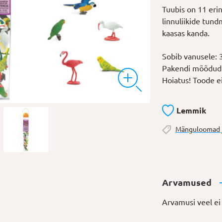
Tuubis on 11 erin
linnuliikide tun
kaasas kanda.
Sobib vanusele: 
Pakendi mõõdud:
Hoiatus!
Toode
e
Lemmik
Mänguloomad j
Arvamused
Arvamusi veel ei 