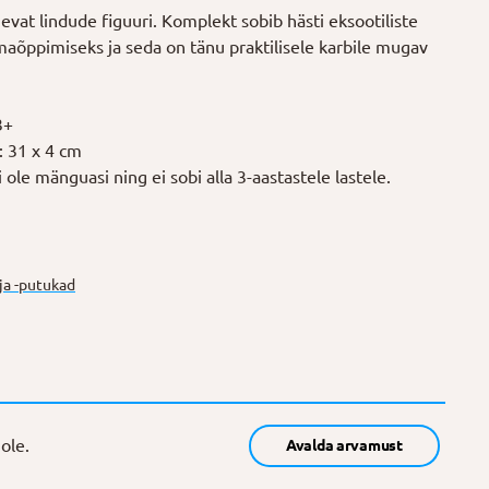
evat lindude figuuri. Komplekt sobib hästi eksootiliste
dmaõppimiseks ja seda on tänu praktilisele karbile mugav
3+
 31 x 4 cm
i
ole
mänguasi ning
ei
sobi alla 3-aastastele lastele.
a -putukad
ole.
Avalda arvamust