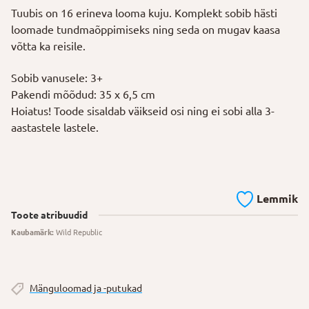
Tuubis on 16 erineva looma kuju. Komplekt sobib hästi
loomade tundmaõppimiseks ning seda on mugav kaasa
võtta ka reisile.
Sobib vanusele: 3+
Pakendi mõõdud: 35 x 6,5 cm
Hoiatus!
Toode
sisaldab väikseid osi ning
ei
sobi alla 3-
aastastele lastele.
Lemmik
Toote atribuudid
Kaubamärk:
Wild Republic
Mänguloomad ja -putukad