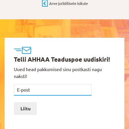
Arve juriidilisele isikule
Telli AHHAA Teaduspoe uudiskiri!
Uued head pakkumised sinu postkasti nagu
naksti!
Liitu