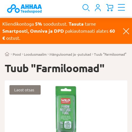
Kliendikontoga
5%
soodustust.
Tasuta
tarne
Smartposti, Omniva ja DPD
pakiautomaati alates
60
€
ostust.
Pood
Loodusmaailm
Mänguloomad ja -putukad
Tuub “Farmiloomad”
Tuub "Farmiloomad"
Laost otsas