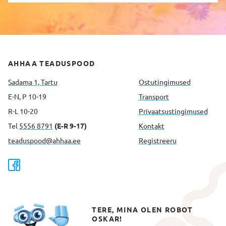
AHHAA TEADUSPOOD
Sadama 1, Tartu
Ostutingimused
E-N, P 10-19
Transport
R-L 10-20
Privaatsus­tingimused
Tel
5556 8791
(E-R 9-17)
Kontakt
teaduspood@ahhaa.ee
Registreeru
TERE, MINA OLEN ROBOT
OSKAR!