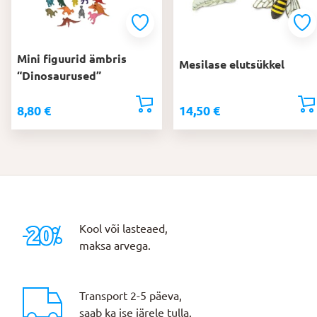
Mini figuurid ämbris
Mesilase elutsükkel
“Dinosaurused”
8,80
€
14,50
€
Kool või lasteaed,
maksa arvega.
Transport 2-5 päeva,
saab ka ise järele tulla.